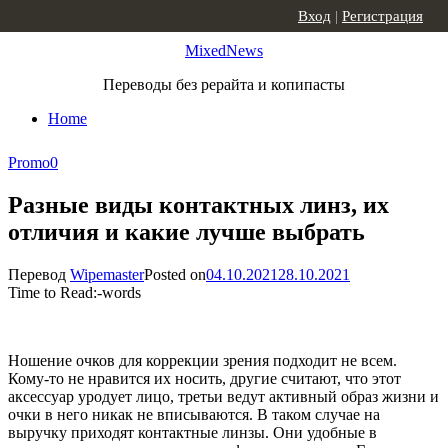
Skip to content
Вход
|
Регистрация
MixedNews
Переводы без рерайта и копипасты
Home
Promo
0
Разные виды контактных линз, их
отличия и какие лучше выбрать
Перевод
Wipemaster
Posted on
04.10.2021
28.10.2021
Time to Read:
-
words
Ношение очков для коррекции зрения подходит не всем.
Кому-то не нравится их носить, другие считают, что этот
аксессуар уродует лицо, третьи ведут активный образ жизни и
очки в него никак не вписываются. В таком случае на
выручку приходят контактные линзы. Они удобные в