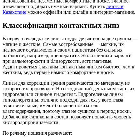
использовании, незаметные, комфортные в носке. Главное,
изначально подобрать нужный вариант. Купить
линзы в
Казахстане
можно оффлайн или онлайн в интернет-магазине.
Классификация контактных линз
В первую очередь все линзы подразделяются на две группы —
мягкие и жёсткие. Самые востребованные — мягкие, их
назначают офтальмологи своим пациентам без сильных
паталогий, например, при кератите. Это отличный вариант
при дальнозоркости и близорукости, астигматизме.
Адаптироваться к мягким контактным линзам быстрее, чем к
жёстким, ведь первые намного комфортнее в носке.
Линзы для коррекции зрения различаются по материалу, из
которого их производят. На сегодняшний день выпускают из
гидрогеля или силикон-гидрогеля. Гидрогелевые линзы
гипоаллергенны, отлично подходят для тех, у кого глаза
чувствительные, имеют большой показатель
влагочодержания, поэтому глаз не сушится в период носки.
Добавление силикона в состав позволяет повысить уровень
кислородопроницаемости.
По режиму ношения различают: