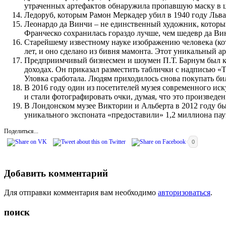
утраченных артефактов обнаружила пропавшую маску в це
Ледоруб, которым Рамон Меркадер убил в 1940 году Льв
Леонардо да Винчи – не единственный художник, которы
Франческо сохранилась гораздо лучше, чем шедевр да Вин
Старейшему известному науке изображению человека (кот
лет, и оно сделано из бивня мамонта. Этот уникальный а
Предприимчивый бизнесмен и шоумен П.Т. Барнум был кра
доходах. Он приказал разместить таблички с надписью «Th
Уловка сработала. Людям приходилось снова покупать би
В 2016 году один из посетителей музея современного ис
и стали фотографировать очки, думая, что это произведе
В Лондонском музее Виктории и Альберта в 2012 году бы
уникального экспоната «предоставили» 1,2 миллиона паук
Поделиться...
0
Добавить комментарий
Для отправки комментария вам необходимо
авторизоваться
.
поиск