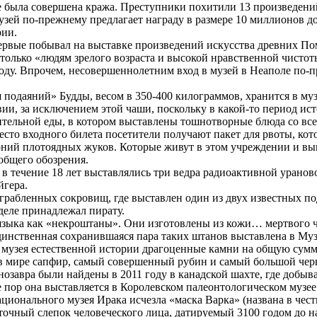
не была совершена кража. Преступники похитили 13 произведен
 музей по-прежнему предлагает награду в размере 10 миллионов
рии.
первые побывал на выставке произведений искусства древних По
 только «людям зрелого возраста и высокой нравственной чистот
оду. Впрочем, несовершеннолетним вход в музей в Неаполе по-п
я подаяний» Будды, весом в 350-400 килограммов, хранится в му
и, за исключением этой чаши, поскольку в какой-то период ист
тельной еды, в котором выставлены тошнотворные блюда со всег
сто входного билета посетители получают пакет для рвоты, кот
лоний плотоядных жуков. Которые живут в этом учреждении и вы
общего обозрения.
 течение 18 лет выставлялись три ведра радиоактивной ураново
йгера.
аграбленных сокровищ, где выставлен один из двух известных п
деле принадлежал пирату.
языка как «некроштаны». Они изготовлены из кожи… мертвого ч
Единственная сохранившаяся пара таких штанов выставлена в Муз
 музея естественной истории драгоценные камни на общую сумму
в мире сапфир, самый совершенный рубин и самый большой чер
завра были найдены в 2011 году в канадской шахте, где добыва
е пор она выставляется в Королевском палеонтологическом музее
ационального музея Ирака исчезла «маска Варка» (названа в чес
й точный слепок человеческого лица, датируемый 3100 годом до