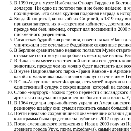
В 1990 году в музее Изабелллы Стюарт Гарднер в Босто
долларов. Ни одно из полотен так и не было найдено, и
похищенное. Это самая крупная подобная награда в исто
Когда Франциск I, король обеих Сицилий, в 1819 году в
приказал запереть их в «секретном кабинете», доступном
прежде чем был, наконец, открыт для посещений в 2000 г
письменного разрешения.
Гигантская буддийская реликвия, известная как «Чаша дл
уничтожили все остальные буддийские священные реликви
В Берлине сравнительно недавно появился Музей отврати
отважные гости могут попробовать некоторые из них. Вме
В Чикагском музее естественной истории есть десять ко
животных, прежде чем их можно будет выставить для все
В музее Национального парка «Гранд-Каньон» в Аризоне в
какой-то мальчишка околачивался вокруг со счетчиком Ге
В Сан-Августине, штат Флорида, есть музей пиратов и н
единственный сундук с сокровищами, который на самом 
Слово «науброук» можно грубо перевести с исландского 
артефакта получал неограниченное богатство и власть. 
В 1964 году три вора-любителя украли из Американского
резиновую швабру они сумели похитить самый большой 
Почти идеально сохранившиеся окаменевшие останки дино
килограмма была представлена публике в 2017 году и с т
После американского вторжения в Ирак в 2003 году из Н
древнего города Урук, прим. mixednews), самый древни