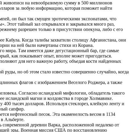
ий живописи на невообразимую сумму в 500 миллионов
 долларов за любую информацию, которая поможет найти
мпей, он был так смущен эротическими экспонатами, что
ы». Этот тайный зал открывался и закрывался много раз,
режнему разрешен только в присутствии опекуна, либо с его
зее Кабула. Когда талибы захватили столицу Афганистана, они
ории на ней были начертаны стихи из Корана.
о мира. Там имеется даже дегустационный бар, где самые
орый, как показывает опыт, вполне может пригодиться.
полняют для него важную работу, объедая кости найденных
й руды, но об этом стало известно совершенно случайно, когда
одлинных флагов с изображением Веселого Роджера, а также
еловека. Согласно исландской мифологии, обладатель такого
ее исландской магии и колдовства в городе Холмавике.
 400 тысяч долларов. Используя стеклорез, клейкую ленту и
ный сапфир.
ется нефтеносный песок. Эта окаменелость весом в 1134
 в Альберте.
ть современной деревни Варка, расположенной недалеко от
 нашей эры. Военная миссия США по восстановлению