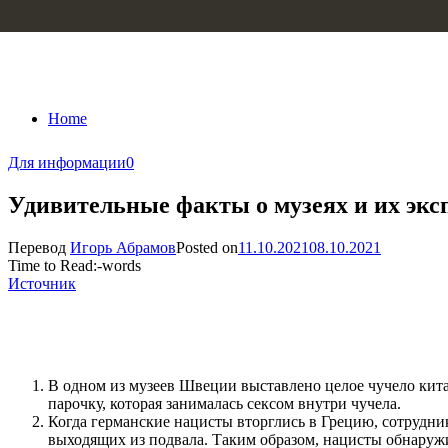
Skip to content
Home
Для информации
0
Удивительные факты о музеях и их экс
Перевод
Игорь Абрамов
Posted on
11.10.2021
08.10.2021
Time to Read:
-
words
Источник
В одном из музеев Швеции выставлено целое чучело кит
парочку, которая занималась сексом внутри чучела.
Когда германские нацисты вторглись в Грецию, сотрудни
выходящих из подвала. Таким образом, нацисты обнаружил