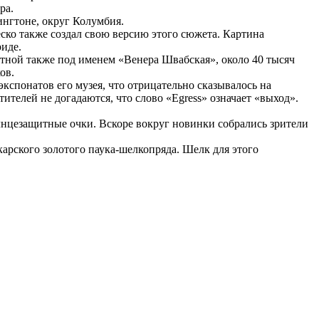
ра.
нгтоне, округ Колумбия.
ко также создал свою версию этого сюжета. Картина
риде.
стной также под именем «Венера Швабская», около 40 тысяч
ов.
спонатов его музея, что отрицательно сказывалось на
тителей не догадаются, что слово «Egress» означает «выход».
олнцезащитные очки. Вскоре вокруг новинки собрались зрители
арского золотого паука-шелкопряда. Шелк для этого