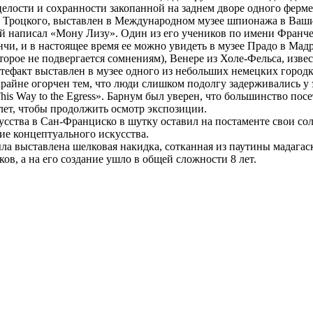
лости и сохранности закопанной на заднем дворе одного ферме
а Троцкого, выставлен в Международном музее шпионажа в Ваши
й написал «Мону Лизу». Один из его учеников по имени Франчес
чи, и в настоящее время ее можно увидеть в музее Прадо в Мад
орое не подвергается сомнениям), Венере из Холе-Фельса, изве
ртефакт выставлен в музее одного из небольших немецких городк
йне огорчен тем, что люди слишком подолгу задерживались у эк
is Way to the Egress». Барнум был уверен, что большинство посе
лет, чтобы продолжить осмотр экспозиции.
кусства в Сан-Франциско в шутку оставил на постаменте свои с
ние концептуального искусства.
ла выставлена шелковая накидка, сотканная из паутины мадагаск
ов, а на его создание ушло в общей сложности 8 лет.