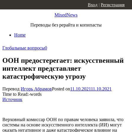
Skip to content
Вход
|
Регистрация
MixedNews
Переводы без рерайта и копипасты
Home
Глобальные вопросы
0
ООН предостерегает: искусственный
интеллект представляет
катастрофическую угрозу
Перевод
Игорь Абрамов
Posted on
11.10.2021
11.10.2021
Time to Read:
-
words
Источник
Верховный комиссар ООН по правам человека заявила, что
системы на основе искусственного интеллекта (ИИ) могут
оказать негативное и даже катастрофическое влияние на