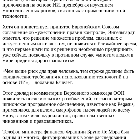
приложения на основе ИИ, пренебрегая изучением
многочисленных рисков, связанных с применением этой
технологии.
Хотя он приветствует принятое Европейским Союзом
соглашение об «ужесточении правил контроля», Энгельгардт
отметил, что решение множества проблем, связанных с
искусственным интеллектом, не появится в ближайшее время,
и что первые шаги по их решению необходимо предпринять
уже сейчас, поскольку в противном случае «многим людям в
мире придется дорого заплатить».
«Чем выше риск для прав человека, тем строже должны быть
юридические требования к использованию технологий на
основе ИИ», – добавила Бачелет.
Этот доклад и комментарии Верховного комиссара ООН
появились после июльских разоблачений, согласно которым
шпионское программное обеспечение, известное как Pegasus,
применялось для взлома смартфонов тысяч людей по всему
миру, в том числе журналистов, правительственных
чиновников и правозащитников.
Телефон министра финансов Франции Бруно Ле Мэра был
одним из многих, фигурировавших в ходе расследования