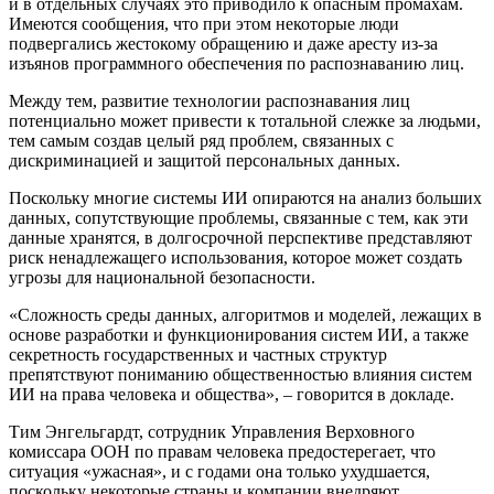
и в отдельных случаях это приводило к опасным промахам.
Имеются сообщения, что при этом некоторые люди
подвергались жестокому обращению и даже аресту из-за
изъянов программного обеспечения по распознаванию лиц.
Между тем, развитие технологии распознавания лиц
потенциально может привести к тотальной слежке за людьми,
тем самым создав целый ряд проблем, связанных с
дискриминацией и защитой персональных данных.
Поскольку многие системы ИИ опираются на анализ больших
данных, сопутствующие проблемы, связанные с тем, как эти
данные хранятся, в долгосрочной перспективе представляют
риск ненадлежащего использования, которое может создать
угрозы для национальной безопасности.
«Сложность среды данных, алгоритмов и моделей, лежащих в
основе разработки и функционирования систем ИИ, а также
секретность государственных и частных структур
препятствуют пониманию общественностью влияния систем
ИИ на права человека и общества», – говорится в докладе.
Тим Энгельгардт, сотрудник Управления Верховного
комиссара ООН по правам человека предостерегает, что
ситуация «ужасная», и с годами она только ухудшается,
поскольку некоторые страны и компании внедряют