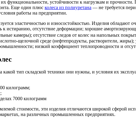
 их функциональности, устойчивости к нагрузкам и прочности.
емонта. Еще один плюс
колеса из полиуретана
— не требуется пери
 условия работы на предприятии.
изуется эластичностью и износостойкостью. Изделия обладают
ть к истиранию, отсутствие деформации; хорошие амортизирующи
ьные камеры); отсутствие следов от колес на напольных покры
кислотно-щелочной среде (нефтепродукты, растворители, жиры);
промышленности; низкий коэффициент теплопроводности и отсут
олес
 на какой тип складской техники они нужны, и условия их эксплу
00 килограмм;
;
делах 7000 килограмм
млемой стоимости, эти изделия отличаются широкой сферой исп
ермаркетах, на различных промышленных предприятиях.