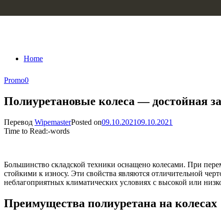
Skip to content
Home
Promo
0
Полиуретановые колеса — достойная за
Перевод
Wipemaster
Posted on
09.10.2021
09.10.2021
Time to Read:
-
words
Большинство складской техники оснащено колесами. При перем
стойкими к износу. Эти свойства являются отличительной черт
неблагоприятных климатических условиях с высокой или низко
Преимущества полиуретана на колесах