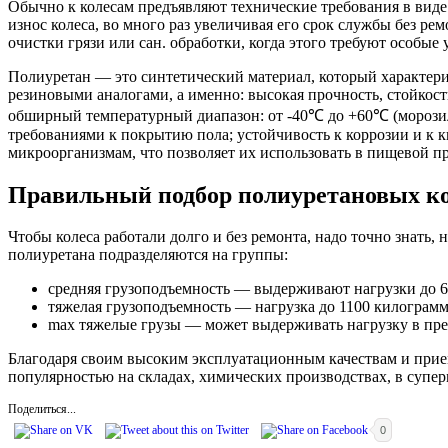
Обычно к колесам предъявляют технические требования в виде
износ колеса, во много раз увеличивая его срок службы без р
очистки грязи или сан. обработки, когда этого требуют особые
Полиуретан — это синтетический материал, который характер
резиновыми аналогами, а именно: высокая прочность, стойкос
обширный температурный диапазон: от -40℃ до +60℃ (морозил
требованиями к покрытию пола; устойчивость к коррозии и к 
микроорганизмам, что позволяет их использовать в пищевой 
Правильный подбор полиуретановых к
Чтобы колеса работали долго и без ремонта, надо точно знать,
полиуретана подразделяются на группы:
средняя грузоподъемность — выдерживают нагрузки до 6
тяжелая грузоподъемность — нагрузка до 1100 килограмм
max тяжелые грузы — может выдерживать нагрузку в пре
Благодаря своим высоким эксплуатационным качествам и прие
популярностью на складах, химических производствах, в суп
Поделиться...
0