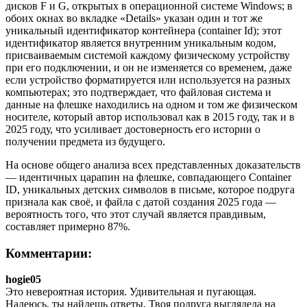
дисков F и G, открытых в операционной системе Windows; в
обоих окнах во вкладке «Details» указан один и тот же
уникальный идентификатор контейнера (container Id); этот
идентификатор является внутренним уникальным кодом,
присваиваемым системой каждому физическому устройству
при его подключении, и он не изменяется со временем, даже
если устройство форматируется или используется на разных
компьютерах; это подтверждает, что файловая система и
данные на флешке находились на одном и том же физическом
носителе, который автор использовал как в 2015 году, так и в
2025 году, что усиливает достоверность его истории о
получении предмета из будущего.
На основе общего анализа всех представленных доказательств
— идентичных царапин на флешке, совпадающего Container
ID, уникальных детских символов в письме, которое подруга
признала как своё, и файла с датой создания 2025 года —
вероятность того, что этот случай является правдивым,
составляет примерно 87%.
Комментарии:
hogie05
Это невероятная история. Удивительная и пугающая.
Надеюсь, ты найдешь ответы. Твоя подруга выглядела на