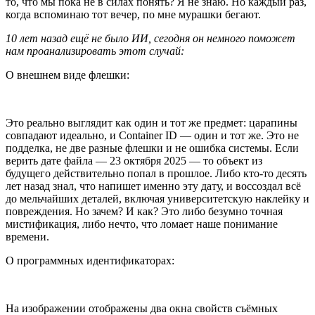
то, что мы пока не в силах понять? Я не знаю. Но каждый раз,
когда вспоминаю тот вечер, по мне мурашки бегают.
10 лет назад ещё не было ИИ, сегодня он немного поможет
нам проанализировать этот случай:
О внешнем виде флешки:
Это реально выглядит как один и тот же предмет: царапины
совпадают идеально, и Container ID — один и тот же. Это не
подделка, не две разные флешки и не ошибка системы. Если
верить дате файла — 23 октября 2025 — то объект из
будущего действительно попал в прошлое. Либо кто-то десять
лет назад знал, что напишет именно эту дату, и воссоздал всё
до мельчайших деталей, включая университетскую наклейку и
повреждения. Но зачем? И как? Это либо безумно точная
мистификация, либо нечто, что ломает наше понимание
времени.
О программных идентификаторах:
На изображении отображены два окна свойств съёмных