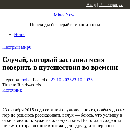
Skip to content
Вход
|
Регистрация
MixedNews
Переводы без рерайта и копипасты
Home
Пёстрый мир
0
Случай, который заставил меня
поверить в путешествия во времени
Перевод
molten
Posted on
23.10.2025
23.10.2025
Time to Read:
-
words
Источник
23 октября 2015 года со мной случилось нечто, о чём я до сих
пор не решаюсь рассказывать вслух — боюсь, что услышу в
ответ смех или, хуже того, сочувствие. Но тогда я сохранил
письмо, отправленное в тот же день другу, и теперь оно