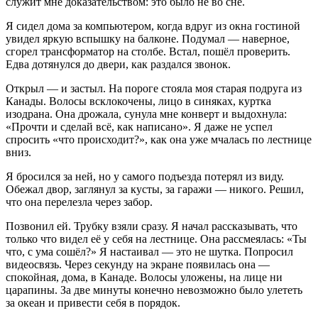
служит мне доказательством: это было не во сне.
Я сидел дома за компьютером, когда вдруг из окна гостиной
увидел яркую вспышку на балконе. Подумал — наверное,
сгорел трансформатор на столбе. Встал, пошёл проверить.
Едва дотянулся до двери, как раздался звонок.
Открыл — и застыл. На пороге стояла моя старая подруга из
Канады. Волосы всклокочены, лицо в синяках, куртка
изодрана. Она дрожала, сунула мне конверт и выдохнула:
«Прочти и сделай всё, как написано». Я даже не успел
спросить «что происходит?», как она уже мчалась по лестнице
вниз.
Я бросился за ней, но у самого подъезда потерял из виду.
Обежал двор, заглянул за кусты, за гаражи — никого. Решил,
что она перелезла через забор.
Позвонил ей. Трубку взяли сразу. Я начал рассказывать, что
только что видел её у себя на лестнице. Она рассмеялась: «Ты
что, с ума сошёл?» Я настаивал — это не шутка. Попросил
видеосвязь. Через секунду на экране появилась она —
спокойная, дома, в Канаде. Волосы уложены, на лице ни
царапины. За две минуты конечно невозможно было улететь
за океан и привести себя в порядок.