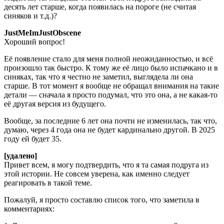
десять лет старше, когда появилась на пороге (не считая
синяков и т.д.)?
JustMeImJustObscene
Хороший вопрос!
Её появление стало для меня полной неожиданностью, и всё
произошло так быстро. К тому же её лицо было испачкано и в
синяках, так что я честно не заметил, выглядела ли она
старше. В тот момент я вообще не обращал внимания на такие
детали — сначала я просто подумал, что это она, а не какая-то
её другая версия из будущего.
Вообще, за последние 6 лет она почти не изменилась, так что,
думаю, через 4 года она не будет кардинально другой. В 2025
году ей будет 35.
[удалено]
Привет всем, я могу подтвердить, что я та самая подруга из
этой истории. Не совсем уверена, как именно следует
реагировать в такой теме.
Пожалуй, я просто составлю список того, что заметила в
комментариях: