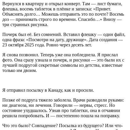
Вернулся в квартиру и открыл конверт. Там — лист бумаги,
флешка, восемь таблеток в плёнке и записка: «Привет.
Объяснять долго… Можешь отправить это по почте? Восемь
доз — принимать строго по времени. Спасибо…» Внизу —
три странных рисунка.
Почерк был её. Без сомнений. Вставил флешку — один файл,
одна фраза: «Посмотри на дату, дружище». Дата создания —
23 октября 2025 года. Ровно через десять лет.
Я снова позвонил. Теперь уже она побледнела. Я прислал
фото. Она сразу узнала и почерк, и рисунки — это были их с
лучшей подругой секретные символы из детства, известные
только им двоим.
Я отправил посылку в Канаду, как и просили.
Позже её подруга тяжело заболела. Врачи разводили руками:
ни диагноза, ни лечения. Говорили — нервы, стресс. Но
состояние ухудшалось. Узнав про таблетки, она в отчаянии
решила попробовать. И — постепенно пошла на поправку.
Что это было? Совпадение? Посылка из будущего? Или что-