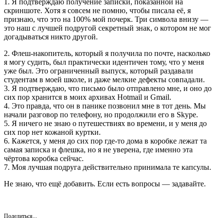
1. Я подтверждаю получение записки, показанной на
скриншоте. Хотя я совсем не помню, чтобы писала её, я
признаю, что это на 100% мой почерк. Три символа внизу —
это наш с лучшей подругой секретный знак, о котором не мог
догадываться никто другой.
2. Флеш-накопитель, который я получила по почте, насколько
я могу судить, был практически идентичен тому, что у меня
уже был. Это ограниченный выпуск, который раздавали
студентам в моей школе, и даже мелкие дефекты совпадали.
3. Я подтверждаю, что письмо было отправлено мне, и оно до
сих пор хранится в моих архивах Hotmail и Gmail.
4. Это правда, что он в панике позвонил мне в тот день. Мы
начали разговор по телефону, но продолжили его в Skype.
5. Я ничего не знаю о путешествиях во времени, и у меня до
сих пор нет кожаной куртки.
6. Кажется, у меня до сих пор где-то дома в коробке лежат та
самая записка и флешка, но я не уверена, где именно эта
чёртова коробка сейчас.
7. Моя лучшая подруга действительно принимала те капсулы.
Не знаю, что ещё добавить. Если есть вопросы — задавайте.
Поделиться...