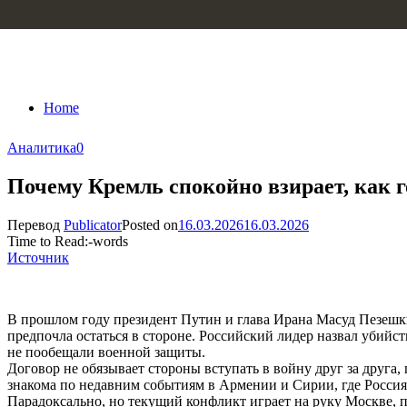
Skip to content
Home
Аналитика
0
Почему Кремль спокойно взирает, как 
Перевод
Publicator
Posted on
16.03.2026
16.03.2026
Time to Read:
-
words
Источник
В прошлом году президент Путин и глава Ирана Масуд Пезешки
предпочла остаться в стороне. Российский лидер назвал уби
не пообещали военной защиты.
Договор не обязывает стороны вступать в войну друг за друга
знакома по недавним событиям в Армении и Сирии, где Россия 
Парадоксально, но текущий конфликт играет на руку Москве, п