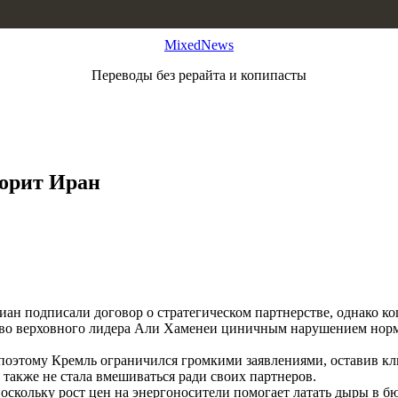
MixedNews
Переводы без рерайта и копипасты
горит Иран
ан подписали договор о стратегическом партнерстве, однако ко
йство верховного лидера Али Хаменеи циничным нарушением нор
, поэтому Кремль ограничился громкими заявлениями, оставив к
также не стала вмешиваться ради своих партнеров.
оскольку рост цен на энергоносители помогает латать дыры в бю