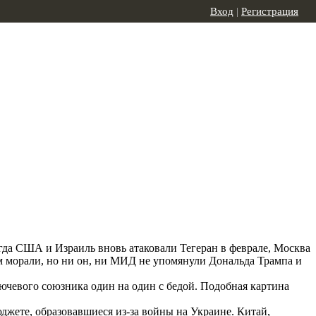
Вход
|
Регистрация
гда США и Израиль вновь атаковали Тегеран в феврале, Москва
м морали, но ни он, ни МИД не упомянули Дональда Трампа и
лючевого союзника один на один с бедой. Подобная картина
джете, образовавшиеся из-за войны на Украине. Китай,