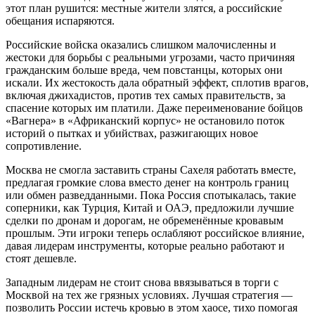
этот план рушится: местные жители злятся, а российские
обещания испаряются.
Российские войска оказались слишком малочисленны и
жестоки для борьбы с реальными угрозами, часто причиняя
гражданским больше вреда, чем повстанцы, которых они
искали. Их жестокость дала обратный эффект, сплотив врагов,
включая джихадистов, против тех самых правительств, за
спасение которых им платили. Даже переименование бойцов
«Вагнера» в «Африканский корпус» не остановило поток
историй о пытках и убийствах, разжигающих новое
сопротивление.
Москва не смогла заставить страны Сахеля работать вместе,
предлагая громкие слова вместо денег на контроль границ
или обмен разведданными. Пока Россия спотыкалась, такие
соперники, как Турция, Китай и ОАЭ, предложили лучшие
сделки по дронам и дорогам, не обременённые кровавым
прошлым. Эти игроки теперь ослабляют российское влияние,
давая лидерам инструменты, которые реально работают и
стоят дешевле.
Западным лидерам не стоит снова ввязываться в торги с
Москвой на тех же грязных условиях. Лучшая стратегия —
позволить России истечь кровью в этом хаосе, тихо помогая