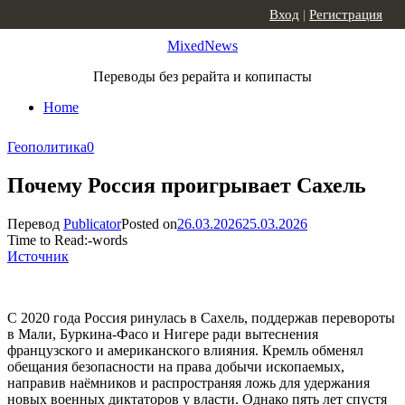
Skip to content
Вход
|
Регистрация
MixedNews
Переводы без рерайта и копипасты
Home
Геополитика
0
Почему Россия проигрывает Сахель
Перевод
Publicator
Posted on
26.03.2026
25.03.2026
Time to Read:
-
words
Источник
С 2020 года Россия ринулась в Сахель, поддержав перевороты
в Мали, Буркина-Фасо и Нигере ради вытеснения
французского и американского влияния. Кремль обменял
обещания безопасности на права добычи ископаемых,
направив наёмников и распространяя ложь для удержания
новых военных диктаторов у власти. Однако пять лет спустя