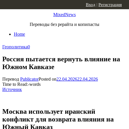
Skip to content
Вход
|
Регистрация
MixedNews
Переводы без рерайта и копипасты
Home
Геополитика
0
Россия пытается вернуть влияние на
Южном Кавказе
Перевод
Publicator
Posted on
22.04.2026
22.04.2026
Time to Read:
-
words
Источник
Москва использует иранский
конфликт для возврата влияния на
Южный Кавказ