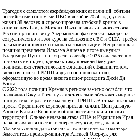
Трагедия с самолетом азербайджанских авиалиний, сбитым
российскими системами ПВО в декабре 2024 года, унесла
жизни 38 человек и спровоцировала глубокий кризис в
отношениях Баку и Москвы. Из-за первоначального отказа
России признать вину Азербайджан фактически заморозил
сотрудничество и взял курс на сближение с ЕС и США, требуя
наказания виновных и выплаты компенсаций. Непреклонная
позиция президента Ильхама Алиева в итоге вынудила
Владимира Путина на встрече в октябре 2025 года частично
признать инцидент, однако к тому времени Баку уже
подписал ряд стратегических соглашений с Вашингтоном,
включая проект ТРИПП и двустороннюю хартию,
оформленную во время визита вице-президента Джей Ди
Вэнса.
С 2022 года позиции Кремля в регионе заметно ослабли, что
позволило Баку и Еревану самостоятельно обсуждать мирные
инициативы и развитие маршрута ТРИПП. Этот масштабный
проект Срединного коридора призван связать Центральную
Азию и Китай с Европой в обход российских и иранских
территорий. Однако недавняя атака США и Израиля на Иран,
парализовавшая поставки энергоресурсов, создала для
Москвы условия для ответного геополитического маневра.
Заместитель премьер-министра Алексей Оверчук уже