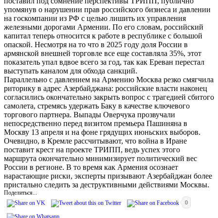
поставил под сомнение перспективы ТРИПП, публично
упомянув о нарушении прав российского бизнеса и давлении
на госкомпании из РФ с целью лишить их управления
железными дорогами Армении. По его словам, российский
капитал теперь относится к работе в республике с большой
опаской. Несмотря на то что в 2025 году доля России в
армянской внешней торговле все еще составляла 35%, этот
показатель упал вдвое всего за год, так как Ереван перестал
выступать каналом для обхода санкций.
Параллельно с давлением на Армению Москва резко смягчила
риторику в адрес Азербайджана: российские власти наконец
согласились окончательно закрыть вопрос с трагедией сбитого
самолета, стремясь удержать Баку в качестве ключевого
торгового партнера. Выпады Оверчука прозвучали
непосредственно перед визитом премьера Пашиняна в
Москву 13 апреля и на фоне грядущих июньских выборов.
Очевидно, в Кремле рассчитывают, что война в Иране
поставит крест на проекте ТРИПП, ведь успех этого
маршрута окончательно минимизирует политический вес
России в регионе. В то время как Армения осознает
нарастающие риски, эксперты призывают Азербайджан более
пристально следить за деструктивными действиями Москвы.
Поделиться...
0