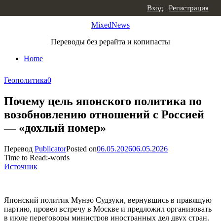
Skip to content
Вход
|
Регистрация
MixedNews
Переводы без рерайта и копипасты
Home
Геополитика
0
Почему цель японского политика по
возобновлению отношений с Россией
— «дохлый номер»
Перевод
Publicator
Posted on
06.05.2026
06.05.2026
Time to Read:
-
words
Источник
Японский политик Мунэо Судзуки, вернувшись в правящую
партию, провел встречу в Москве и предложил организовать
в июле переговоры министров иностранных дел двух стран.