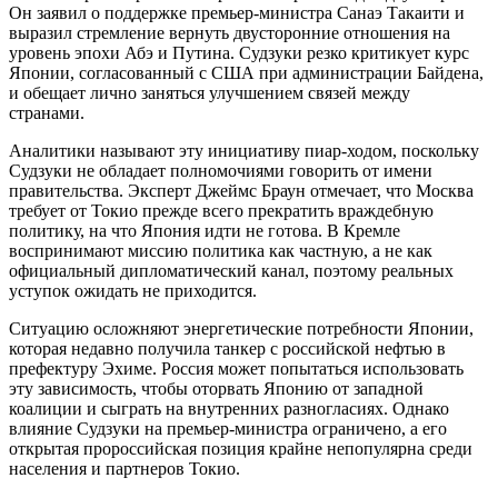
Он заявил о поддержке премьер-министра Санаэ Такаити и
выразил стремление вернуть двусторонние отношения на
уровень эпохи Абэ и Путина. Судзуки резко критикует курс
Японии, согласованный с США при администрации Байдена,
и обещает лично заняться улучшением связей между
странами.
Аналитики называют эту инициативу пиар-ходом, поскольку
Судзуки не обладает полномочиями говорить от имени
правительства. Эксперт Джеймс Браун отмечает, что Москва
требует от Токио прежде всего прекратить враждебную
политику, на что Япония идти не готова. В Кремле
воспринимают миссию политика как частную, а не как
официальный дипломатический канал, поэтому реальных
уступок ожидать не приходится.
Ситуацию осложняют энергетические потребности Японии,
которая недавно получила танкер с российской нефтью в
префектуру Эхиме. Россия может попытаться использовать
эту зависимость, чтобы оторвать Японию от западной
коалиции и сыграть на внутренних разногласиях. Однако
влияние Судзуки на премьер-министра ограничено, а его
открытая пророссийская позиция крайне непопулярна среди
населения и партнеров Токио.