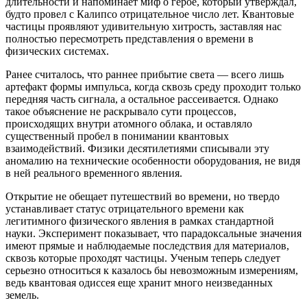
длительности и напоминает миф о герое, который утверждал,
будто провел с Калипсо отрицательное число лет. Квантовые
частицы проявляют удивительную хитрость, заставляя нас
полностью пересмотреть представления о времени в
физических системах.
Ранее считалось, что раннее прибытие света — всего лишь
артефакт формы импульса, когда сквозь среду проходит только
передняя часть сигнала, а остальное рассеивается. Однако
такое объяснение не раскрывало сути процессов,
происходящих внутри атомного облака, и оставляло
существенный пробел в понимании квантовых
взаимодействий. Физики десятилетиями списывали эту
аномалию на технические особенности оборудования, не видя
в ней реального временного явления.
Открытие не обещает путешествий во времени, но твердо
устанавливает статус отрицательного времени как
легитимного физического явления в рамках стандартной
науки. Эксперимент показывает, что парадоксальные значения
имеют прямые и наблюдаемые последствия для материалов,
сквозь которые проходят частицы. Ученым теперь следует
серьезно относиться к казалось бы невозможным измерениям,
ведь квантовая одиссея еще хранит много неизведанных
земель.