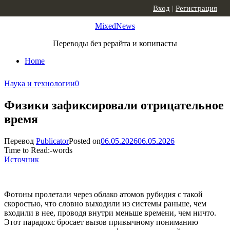
Skip to content
Вход
|
Регистрация
MixedNews
Переводы без рерайта и копипасты
Home
Наука и технологии
0
Физики зафиксировали отрицательное
время
Перевод
Publicator
Posted on
06.05.2026
06.05.2026
Time to Read:
-
words
Источник
Фотоны пролетали через облако атомов рубидия с такой
скоростью, что словно выходили из системы раньше, чем
входили в нее, проводя внутри меньше времени, чем ничто.
Этот парадокс бросает вызов привычному пониманию