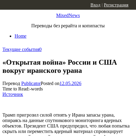
Skip to content
Вход
|
Регистрация
MixedNews
Переводы без рерайта и копипасты
Home
Текущие события
0
«Открытая война» России и США
вокруг иранского урана
Перевод
Publicator
Posted on
12.05.2026
Time to Read:
-
words
Источник
Трамп пригрозил силой отнять у Ирана запасы урана,
опираясь на данные спутникового мониторинга ядерных
объектов. Президент США предупредил, что любая попытка
скрыть или переместить ядерный материал спровоцирует