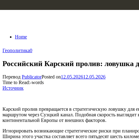
Skip to content
Home
Геополитика
0
Российский Карский пролив: ловушка 
Перевод
Publicator
Posted on
12.05.2026
12.05.2026
Time to Read:
-
words
Источник
Карский пролив превращается в стратегическую ловушку для е
маршрутом через Суэцкий канал. Подобная скорость выглядит 
континентальной Европы от внешних факторов.
Игнорировать возникающие стратегические риски при планиров
Ширина этого участка составляет всего пятьдесят шесть килом