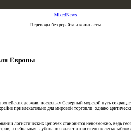
MixedNews
Переводы без рерайта и копипасты
для Европы
вропейских держав, поскольку Северный морской путь сокращае
крайне привлекательно для мировой торговли, однако арктичес
ании логистических цепочек становится невозможно, ведь геог
етров, а небольшая глубина позволяет относительно легко забл