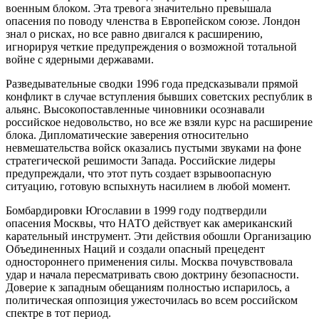
военным блоком. Эта тревога значительно превышала
опасения по поводу членства в Европейском союзе. Лондон
знал о рисках, но все равно двигался к расширению,
игнорируя четкие предупреждения о возможной тотальной
войне с ядерными державами.
Разведывательные сводки 1996 года предсказывали прямой
конфликт в случае вступления бывших советских республик в
альянс. Высокопоставленные чиновники осознавали
российское недовольство, но все же взяли курс на расширение
блока. Дипломатические заверения относительно
невмешательства войск оказались пустыми звуками на фоне
стратегической решимости Запада. Российские лидеры
предупреждали, что этот путь создает взрывоопасную
ситуацию, готовую вспыхнуть насилием в любой момент.
Бомбардировки Югославии в 1999 году подтвердили
опасения Москвы, что НАТО действует как американский
карательный инструмент. Эти действия обошли Организацию
Объединенных Наций и создали опасный прецедент
одностороннего применения силы. Москва почувствовала
удар и начала пересматривать свою доктрину безопасности.
Доверие к западным обещаниям полностью испарилось, а
политическая оппозиция ужесточилась во всем российском
спектре в тот период.