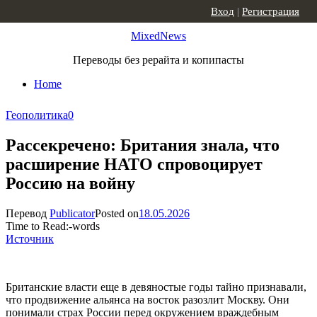
Skip to content
Вход
|
Регистрация
MixedNews
Переводы без рерайта и копипасты
Home
Геополитика
0
Рассекречено: Британия знала, что
расширение НАТО спровоцирует
Россию на войну
Перевод
Publicator
Posted on
18.05.2026
Time to Read:
-
words
Источник
Британские власти еще в девяностые годы тайно признавали,
что продвижение альянса на восток разозлит Москву. Они
понимали страх России перед окружением враждебным