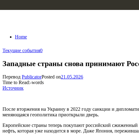
Skip to content
Home
Текущие события
0
Западные страны снова принимают Рос
Перевод
Publicator
Posted on
21.05.2026
Time to Read:
-
words
Источник
После вторжения на Украину в 2022 году санкции и дипломати
меняющаяся геополитика приоткрыли дверь.
Европейские страны теперь покупают российский сжиженный
нефть, которая уже находится в море. Даже Япония, переживша