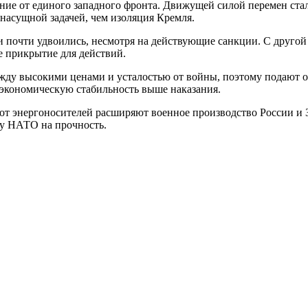
ние от единого западного фронта. Движущей силой перемен стала
насущной задачей, чем изоляция Кремля.
и почти удвоились, несмотря на действующие санкции. С другой
 прикрытие для действий.
ежду высокими ценами и усталостью от войны, поэтому подают 
 экономическую стабильность выше наказания.
т энергоносителей расширяют военное производство России и За
ну НАТО на прочность.