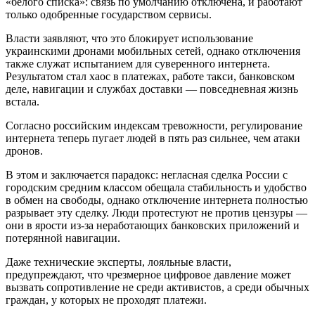
«белого списка»: связь по умолчанию отключена, и работают
только одобренные государством сервисы.
Власти заявляют, что это блокирует использование
украинскими дронами мобильных сетей, однако отключения
также служат испытанием для суверенного интернета.
Результатом стал хаос в платежах, работе такси, банковском
деле, навигации и службах доставки — повседневная жизнь
встала.
Согласно российским индексам тревожности, регулирование
интернета теперь пугает людей в пять раз сильнее, чем атаки
дронов.
В этом и заключается парадокс: негласная сделка России с
городским средним классом обещала стабильность и удобство
в обмен на свободы, однако отключение интернета полностью
разрывает эту сделку. Люди протестуют не против цензуры —
они в ярости из-за неработающих банковских приложений и
потерянной навигации.
Даже технические эксперты, лояльные власти,
предупреждают, что чрезмерное цифровое давление может
вызвать сопротивление не среди активистов, а среди обычных
граждан, у которых не проходят платежи.