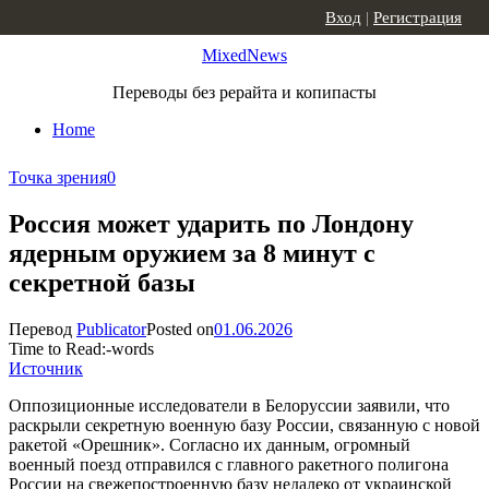
Skip to content
Вход
|
Регистрация
MixedNews
Переводы без рерайта и копипасты
Home
Точка зрения
0
Россия может ударить по Лондону
ядерным оружием за 8 минут с
секретной базы
Перевод
Publicator
Posted on
01.06.2026
Time to Read:
-
words
Источник
Оппозиционные исследователи в Белоруссии заявили, что
раскрыли секретную военную базу России, связанную с новой
ракетой «Орешник». Согласно их данным, огромный
военный поезд отправился с главного ракетного полигона
России на свежепостроенную базу недалеко от украинской