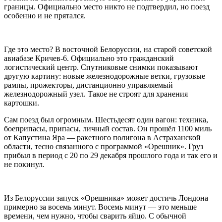
границы. Официально место никто не подтвердил, но поезд
особенно и не прятался.
Где это место? В восточной Белоруссии, на старой советской
авиабазе Кричев-6. Официально это гражданский
логистический центр. Спутниковые снимки показывают
другую картину: новые железнодорожные ветки, грузовые
рампы, прожекторы, дистанционно управляемый
железнодорожный узел. Такое не строят для хранения
картошки.
Сам поезд был огромным. Шестьдесят один вагон: техника,
боеприпасы, припасы, личный состав. Он прошёл 1100 миль
от Капустина Яра — ракетного полигона в Астраханской
области, тесно связанного с программой «Орешник». Груз
прибыл в период с 20 по 29 декабря прошлого года и так его и
не покинул.
Из Белоруссии запуск «Орешника» может достичь Лондона
примерно за восемь минут. Восемь минут — это меньше
времени, чем нужно, чтобы сварить яйцо. С обычной