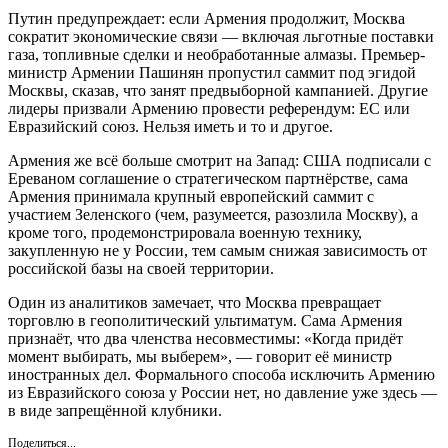
Путин предупреждает: если Армения продолжит, Москва
сократит экономические связи — включая льготные поставки
газа, топливные сделки и необработанные алмазы. Премьер-
министр Армении Пашинян пропустил саммит под эгидой
Москвы, сказав, что занят предвыборной кампанией. Другие
лидеры призвали Армению провести референдум: ЕС или
Евразийский союз. Нельзя иметь и то и другое.
Армения же всё больше смотрит на Запад: США подписали с
Ереваном соглашение о стратегическом партнёрстве, сама
Армения принимала крупный европейский саммит с
участием Зеленского (чем, разумеется, разозлила Москву), а
кроме того, продемонстрировала военную технику,
закупленную не у России, тем самым снижая зависимость от
российской базы на своей территории.
Один из аналитиков замечает, что Москва превращает
торговлю в геополитический ультиматум. Сама Армения
признаёт, что два членства несовместимы: «Когда придёт
момент выбирать, мы выберем», — говорит её министр
иностранных дел. Формального способа исключить Армению
из Евразийского союза у России нет, но давление уже здесь —
в виде запрещённой клубники.
Поделиться...