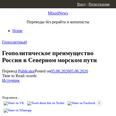
Skip to content
Вход
|
Регистрация
MixedNews
Переводы без рерайта и копипасты
Home
Геополитика
0
Геополитическое преимущество
России в Северном морском пути
Перевод
Publicator
Posted on
05.06.2026
05.06.2026
Time to Read:
-
words
Источник
Поделиться...
0