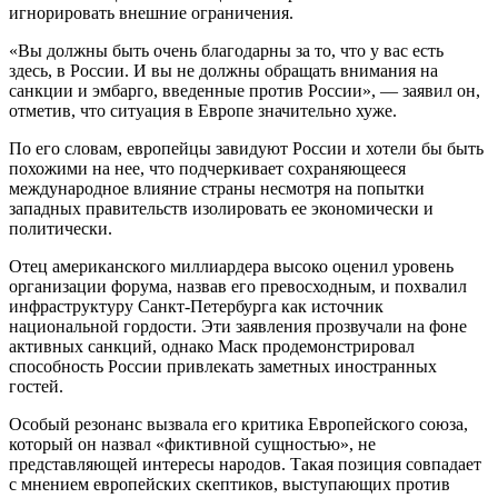
игнорировать внешние ограничения.
«Вы должны быть очень благодарны за то, что у вас есть
здесь, в России. И вы не должны обращать внимания на
санкции и эмбарго, введенные против России», — заявил он,
отметив, что ситуация в Европе значительно хуже.
По его словам, европейцы завидуют России и хотели бы быть
похожими на нее, что подчеркивает сохраняющееся
международное влияние страны несмотря на попытки
западных правительств изолировать ее экономически и
политически.
Отец американского миллиардера высоко оценил уровень
организации форума, назвав его превосходным, и похвалил
инфраструктуру Санкт-Петербурга как источник
национальной гордости. Эти заявления прозвучали на фоне
активных санкций, однако Маск продемонстрировал
способность России привлекать заметных иностранных
гостей.
Особый резонанс вызвала его критика Европейского союза,
который он назвал «фиктивной сущностью», не
представляющей интересы народов. Такая позиция совпадает
с мнением европейских скептиков, выступающих против