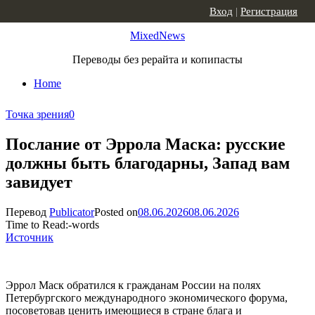
Skip to content
Вход
|
Регистрация
MixedNews
Переводы без рерайта и копипасты
Home
Точка зрения
0
Послание от Эррола Маска: русские
должны быть благодарны, Запад вам
завидует
Перевод
Publicator
Posted on
08.06.2026
08.06.2026
Time to Read:
-
words
Источник
Эррол Маск обратился к гражданам России на полях
Петербургского международного экономического форума,
посоветовав ценить имеющиеся в стране блага и