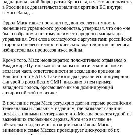
наднациональной бюрократии Брюсселя, и часто используется
в России как доказательство наличия критики ЕС внутри
самого Запада.
Эррол Маск также поставил под вопрос легитимность
нынешнего украинского руководства, утверждая, что оно «не
было избрано» и поэтому не имеет народного мандата для
управления. Эти слова согласуются с аргументами российской
стороны о нелегитимности киевских властей после переноса
избирательных процессов из-за войны.
Кроме того, Маск неоднократно положительно отзывался о
Владимире Путине как о сильном политическом игроке и
возлагал часть ответственности за эскалацию кризиса на
Вашингтон и НАТО. Такие взгляды сделали его популярной
фигурой в российских СМИ, видящих в нем пример
западного голоса, бросающего вызов доминирующей
антироссийской политике.
В последние годы Маск регулярно дает интервью российским
телеканалам и лояльным изданиям, где называет санкции
неэффективными и утверждает, что Москва остается одной из
важнейших глобальных держав. Хотя его взгляды не
обязательно идентичны позиции сына Илона Маска,
внимание к семье Масков провоцирует дискуссии об их