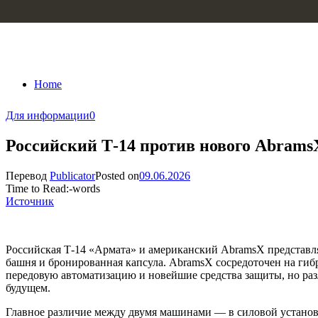
Skip to content
Home
Для информации
0
Российский Т-14 против нового Abrams
Перевод
Publicator
Posted on
09.06.2026
Time to Read:
-
words
Источник
Российская Т-14 «Армата» и американский AbramsX представля
башня и бронированная капсула. AbramsX сосредоточен на ги
передовую автоматизацию и новейшие средства защиты, но разл
будущем.
Главное различие между двумя машинами — в силовой установ