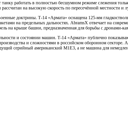
т танку работать в полностью бесшумном режиме слежения тольк
 рассчитан на высокую скорость по пересечённой местности и 
военные доктрины. Т-14 «Армата» оснащена 125-мм гладкоствол
етами на предельных дальностях. AbramsX отвечает на совреме
рель на крыше башни, предназначенная для борьбы с дронами-к
льности и состоянии машин. Т-14 «Армата» публично показывают
оизводства и сложностями в российском оборонном секторе. Ab
дущий серийный американский M1E3, а не машина для немедлен