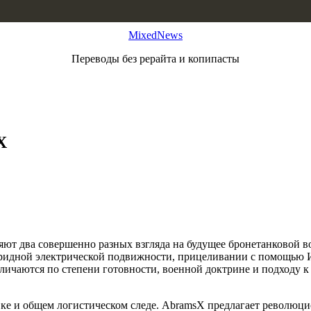
MixedNews
Переводы без рерайта и копипасты
X
ют два совершенно разных взгляда на будущее бронетанковой в
бридной электрической подвижности, прицеливании с помощью И
ичаются по степени готовности, военной доктрине и подходу к 
ке и общем логистическом следе. AbramsX предлагает революци