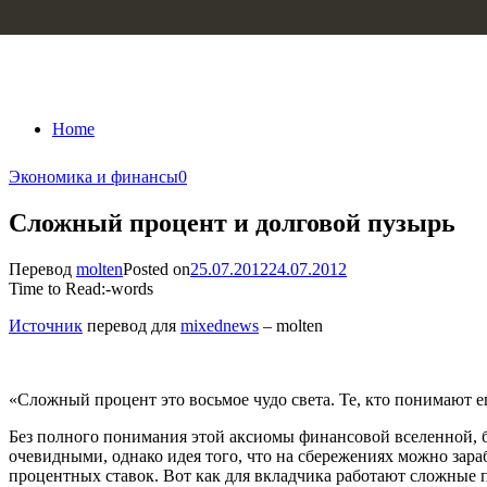
Skip to content
Home
Экономика и финансы
0
Сложный процент и долговой пузырь
Перевод
molten
Posted on
25.07.2012
24.07.2012
Time to Read:
-
words
Источник
перевод для
mixednews
– molten
«Сложный процент это восьмое чудо света. Те, кто понимают 
Без полного понимания этой аксиомы финансовой вселенной, б
очевидными, однако идея того, что на сбережениях можно зар
процентных ставок. Вот как для вкладчика работают сложные 