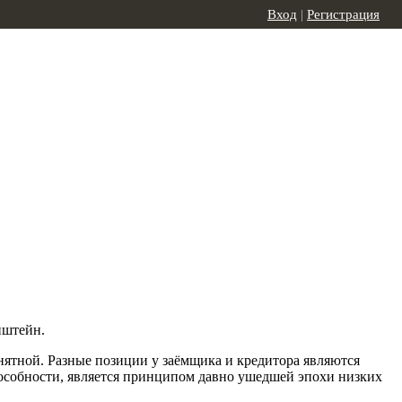
Вход
|
Регистрация
нштейн.
нятной. Разные позиции у заёмщика и кредитора являются
пособности, является принципом давно ушедшей эпохи низких