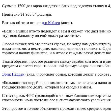
Сумма в 1500 долларов кладётся в банк под годовую ставку в 4
Примерно $1,938.84 доллара.
Вот как об этом пишет
д-р Кеблер
(англ.).
«Если на улице кто-то подойдёт к вам и скажет, что даст вам н
эту свою банкноту он ещё может разместить».
Любой скажет, что это плохая сделка, но когда вам демонстрир
озадаченными, а некоторые, наконец, начинают понимать. Одн
тормозом ваших финансов, и в итоге с каждым разом делает вас
Таким образом, простое различие между заработком почти нул
кредитам является гарантированной формулой для личного бан
Эрик Падден
(англ.) проясняет обман, который лежит в основ
«Большинство людей не понимают, что мы не печатаем наши д
государственного долга, который мы сегодня имеем.
С тех пор как ФРС (являющийся частным банковским картелем 
способности из-за постоянного и систематического увеличени
Это простое и точное объяснение проходит мимо среднего креп