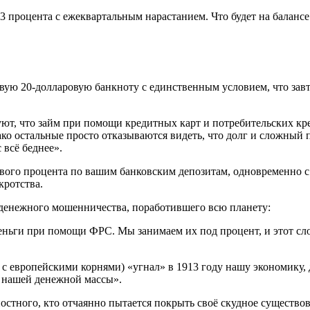
,3 процента с ежеквартальным нарастанием. Что будет на балансе
овую 20-долларовую банкноту с единственным условием, что завтр
уют, что займ при помощи кредитных карт и потребительских кре
ако остальные просто отказываются видеть, что долг и сложны
 всё беднее».
евого процента по вашим банковским депозитам, одновременно 
кротства.
е денежного мошенничества, поработившего всю планету:
еньги при помощи ФРС. Мы занимаем их под процент, и этот сл
с европейскими корнями) «угнал» в 1913 году нашу экономику, 
я нашей денежной массы».
остного, кто отчаянно пытается покрыть своё скудное существова