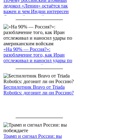
Почему российский атомный
ледокол «Ленин» остаётся так
важен и чем Индии интересен
Северный морской путь
«На 90% — Россия?»:
разоблачение того, как Иран
отслеживал и наносил удары по
американским войскам
Беспилотник Bravo от Triada
Robotics: догонит ли он Россию?
Трамп и сигнал России: вы