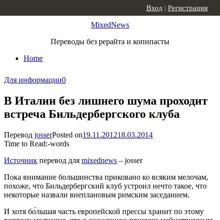
Skip to content
Вход
|
Регистрация
MixedNews
Переводы без рерайта и копипасты
Home
Для информации
0
В Италии без лишнего шума проходит
встреча Бильдербергского клуба
Перевод
josser
Posted on
19.11.2012
18.03.2014
Time to Read:
-
words
Источник
перевод для
mixednews
– josser
Пока внимание большинства приковано ко всяким мелочам,
похоже, что Бильдербергский клуб устроил нечто такое, что
некоторые назвали внеплановым римским заседанием.
И хотя бо́льшая часть европейской прессы хранит по этому