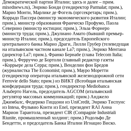
Демократической партии Италии; здесь и далее – прим.
mixednews.ru), Энрико Бонди (гендиректор Parmalat; прим.),
Марио Монти, Марлике де Фогель (оргсекретарь; прим.),
Коррадо Пассера (министр экономического развития Италии;
прим.), министр образования Франческо Профумо, Паола
Северино (министр юстиции; прим.), Эльза Форнеро
(министр труда; прим.), Джулиано Амато (бывший премьер-
министр Италии; прим.), председатель Европейского
центрального банка Марио Драги, Лилли Грубер (телеведущая
на итальянском частном канале La7; прим.), Энрико Ментана
(директор La7; прим.), Франко Бернабе (глава Telecom Italia;
прим.), Ферруччо де Бортоли (главный редактор газеты
«Коррьере дела Серра; прим.), Венделин фон Бредов
(журналистка The Economist; прим.), Мауро Моретти
(гендиректор оператора итальянской железнодорожной сети
Ferrovie dello Stato; прим.) из ВИКТ (Всеобщая итальянская
конфедерация труда; прим.), гендиректор Mediobanca
Альберто Нагель, председатель AGCOM (итальянский
регулятор массовых коммуникаций; прим.) Анджело
Джимбалс, Федерико Гиццони из UniCredit, Энрико Тиспунс
из Intesa, Фульвио Конти из Enel, президент RAI Анна
Марион Тарантола, президент CIR (Compagnie Industriali
Riunite, промышленный холдинг; прим.) Родольфо Де
Бендетти, и председатель Банка Италии Игнацио Виско.