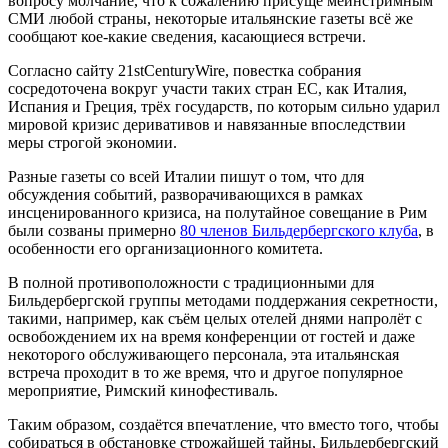
вопросу молчание, что к сожалению присуще мейнстримным
СМИ любой страны, некоторые итальянские газеты всё же
сообщают кое-какие сведения, касающиеся встречи.
Согласно сайту 21stCenturyWire, повестка собрания
сосредоточена вокруг участи таких стран ЕС, как Италия,
Испания и Греция, трёх государств, по которым сильно ударил
мировой кризис деривативов и навязанные впоследствии
меры строгой экономии.
Разные газеты со всей Италии пишут о том, что для
обсуждения событий, разворачивающихся в рамках
инсценированного кризиса, на полутайное совещание в Рим
были созваны примерно
80 членов Бильдербергского клуба
, в
особенности его организационного комитета.
В полной противоположности с традиционными для
Бильдербергской группы методами поддержания секретности,
такими, например, как съём целых отелей днями напролёт с
освобождением их на время конференции от гостей и даже
некоторого обслуживающего персонала, эта итальянская
встреча проходит в то же время, что и другое популярное
мероприятие, Римский кинофестиваль.
Таким образом, создаётся впечатление, что вместо того, чтобы
собираться в обстановке строжайшей тайны, Бильдербергский