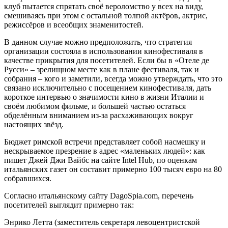
клуб пытается спрятать своё вероломство у всех на виду,
смешиваясь при этом с остальной толпой актёров, актрис,
режиссёров и всеобщих знаменитостей.
В данном случае можно предположить, что стратегия
организации состояла в использовании кинофестиваля в
качестве прикрытия для посетителей. Если бы в «Отеле де
Русси» – зрелищном месте как в плане фестиваля, так и
собрания – кого и заметили, всегда можно утверждать, что это
связано исключительно с посещением кинофестиваля, дать
короткое интервью о значимости кино в жизни Италии и
своём любимом фильме, и большей частью остаться
обделённым вниманием из-за расхаживающих вокруг
настоящих звёзд.
Бюджет римской встречи представляет собой насмешку и
нескрываемое презрение в адрес «маленьких людей»: как
пишет Джей Джи Вайбс на сайте Intel Hub, по оценкам
итальянских газет он составит примерно 100 тысяч евро на 80
собравшихся.
Согласно итальянскому сайту DagoSpia.com, перечень
посетителей выглядит примерно так:
Энрико Летта (заместитель секретаря левоцентристской