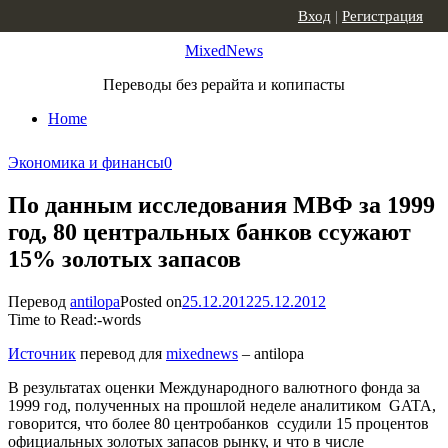
Skip to content
Вход
|
Регистрация
MixedNews
Переводы без рерайта и копипасты
Home
Экономика и финансы
0
По данным исследования МВФ за 1999
год, 80 центральных банков ссужают
15% золотых запасов
Перевод
antilopa
Posted on
25.12.2012
25.12.2012
Time to Read:
-
words
Источник
перевод для
mixednews
– antilopa
В результатах оценки Международного валютного фонда за
1999 год, полученных на прошлой неделе аналитиком GATA,
говорится, что более 80 центробанков ссудили 15 процентов
официальных золотых запасов рынку, и что в числе