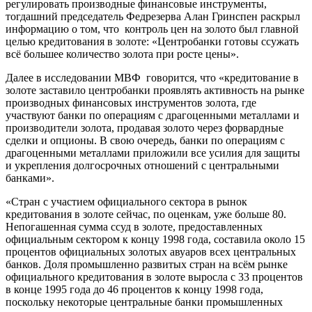
регулировать производные финансовые инструменты,
тогдашний председатель Федрезерва Алан Гринспен раскрыл
информацию о том, что контроль цен на золото был главной
целью кредитования в золоте: «Центробанки готовы ссужать
всё большее количество золота при росте цены».
Далее в исследовании МВФ говорится, что «кредитование в
золоте заставило центробанки проявлять активность на рынке
производных финансовых инструментов золота, где
участвуют банки по операциям с драгоценными металлами и
производители золота, продавая золото через форвардные
сделки и опционы. В свою очередь, банки по операциям с
драгоценными металлами приложили все усилия для защиты
и укрепления долгосрочных отношений с центральными
банками».
«Стран с участием официального сектора в рынок
кредитования в золоте сейчас, по оценкам, уже больше 80.
Непогашенная сумма ссуд в золоте, предоставленных
официальным сектором к концу 1998 года, составила около 15
процентов официальных золотых авуаров всех центральных
банков. Доля промышленно развитых стран на всём рынке
официального кредитования в золоте выросла с 33 процентов
в конце 1995 года до 46 процентов к концу 1998 года,
поскольку некоторые центральные банки промышленных