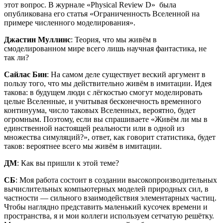
этот вопрос. В журнале «Physical Review D» была
опубликована его статья «Ограниченность Вселенной на
примере численного моделирования».
Джастин Муллинс
: Теория, что мы живём в
смоделированном мире всего лишь научная фантастика, не
так ли?
Сайлас Бин
: На самом деле существует веский аргумент в
пользу того, что мы действительно живём в имитации. Идея
такова: в будущем люди с лёгкостью смогут моделировать
целые Вселенные, и учитывая бесконечность временного
континуума, число таковых Вселенных, вероятно, будет
огромным. Поэтому, если вы спрашиваете «Живём ли мы в
единственной настоящей реальности или в одной из
множества симуляций?», ответ, как говорит статистика, будет
таков: вероятнее всего мы живём в имитации.
ДМ
: Как вы пришли к этой теме?
СБ
: Моя работа состоит в создании высокопроизводительных
вычислительных компьютерных моделей природных сил, в
частности — сильного взаимодействия элементарных частиц.
Чтобы наглядно представить маленький кусочек времени и
пространства, я и мои коллеги используем сетчатую решётку.