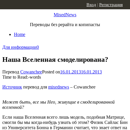
Skip to content
Вход
|
Регистрация
MixedNews
Переводы без рерайта и копипасты
Home
Для информации
0
Наша Вселенная смоделирована?
Перевод
Cowanchee
Posted on
16.01.2013
16.01.2013
Time to Read:
-
words
Источник
перевод для
mixednews
– Cowanchee
Может быть, все мы Нео, живущие в смоделированной
вселенной?
Если наша Вселенная всего лишь модель, подобная Матрице,
смогли бы мы когда-нибудь узнать об этом? Физик Сайлас Бин
из Университета Бонна в Германии считает, что знает ответ на