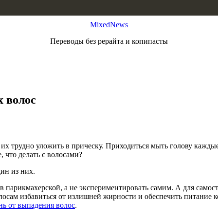
MixedNews
Переводы без рерайта и копипасты
х волос
их трудно уложить в прическу. Приходиться мыть голову каждые
, что делать с волосами?
ин из них.
 в парикмахерской, а не экспериментировать самим. А для самос
осам избавиться от излишней жирности и обеспечить питание ко
ь от выпадения волос
.