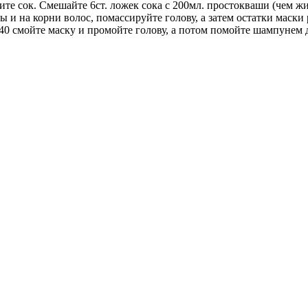
е сок. Смешайте 6ст. ложек сока с 200мл. простокваши (чем жи
ы и на корни волос, помассируйте голову, а затем остатки маск
0-40 смойте маску и промойте голову, а потом помойте шампунем