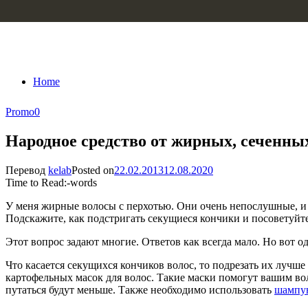
Skip to content
Home
Promo
0
Народное средство от жирных, сеченны
Перевод
kelab
Posted on
22.02.2013
12.08.2020
Time to Read:
-
words
У меня жирные волосы с перхотью. Они очень непослушные, и 
Подскажите, как подстригать секущиеся кончики и посоветуйте
Этот вопрос задают многие. Ответов как всегда мало. Но вот од
Что касается секущихся кончиков волос, то подрезать их лучше
картофельных масок для волос. Такие маски помогут вашим вол
путаться будут меньше. Также необходимо использовать
шампун