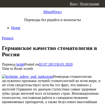
Skip to content
Вход
|
Регистрация
MixedNews
Переводы без рерайта и копипасты
Home
Promo
1
Германское качество стоматологии в
России
Перевод
kelab
Posted on
02.07.2013
30.01.2020
Time to Read:
-
words
Немецкая стоматология
заслуженно признана лучшей стоматологией во всем мире, и
об этом свидетельствует хотя бы тот факт, что именно у
жителей Германии по данным статистики самые здоровые
зубы среди жителей всех остальных стран. Инновационные
технологии, постоянная работа и совершенствование
применяемых препаратов, а также безусловно высочайшая