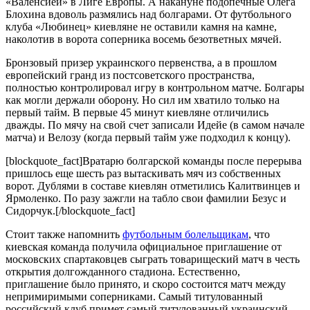
«Валенсией» в Лиге Европы. А накануне подопечные Олега
Блохина вдоволь размялись над болгарами. От футбольного
клуба «Любинец» киевляне не оставили камня на камне,
наколотив в ворота соперника восемь безответных мячей.
Бронзовый призер украинского первенства, а в прошлом
европейский гранд из постсоветского пространства,
полностью контролировал игру в контрольном матче. Болгары
как могли держали оборону. Но сил им хватило только на
первый тайм. В первые 45 минут киевляне отличились
дважды. По мячу на свой счет записали Идейе (в самом начале
матча) и Велозу (когда первый тайм уже подходил к концу).
[blockquote_fact]Вратарю болгарской команды после перерыва
пришлось еще шесть раз вытаскивать мяч из собственных
ворот. Дублями в составе киевлян отметились Калитвинцев и
Ярмоленко. По разу зажгли на табло свои фамилии Безус и
Сидорчук.[/blockquote_fact]
Стоит также напомнить
футбольным болельщикам
, что
киевская команда получила официальное приглашение от
московских спартаковцев сыграть товарищеский матч в честь
открытия долгожданного стадиона. Естественно,
приглашение было принято, и скоро состоится матч между
непримиримыми соперниками. Самый титулованный
российский клуб примет самый титулованный украинский