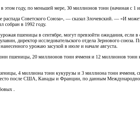
в этом году, по меньшей мере, 30 миллионов тонн (начиная с 1 и
е распада Советского Союза», — сказал Злочевский. — «И может
л собран в 1992 году.
урожая пшеницы в сентябре, могут превзойти ожидания, если в 
Булавин, директор исследовательского отдела Зернового союза.
 нанесенного урожаю засухой в июле и начале августа.
тонн пшеницы, 20 миллионов тонн ячменя и 12 миллионов тонн 
шеницы, 4 миллиона тонн кукурузы и 3 миллиона тонн ячменя, с
 место после США, Канады и Франции, по данным Международного
бовых .