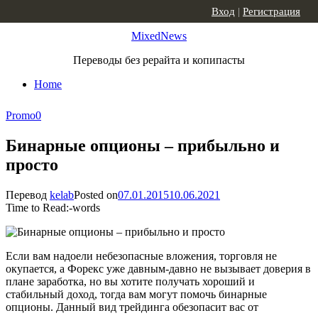
Skip to content
Вход
|
Регистрация
MixedNews
Переводы без рерайта и копипасты
Home
Promo
0
Бинарные опционы – прибыльно и
просто
Перевод
kelab
Posted on
07.01.2015
10.06.2021
Time to Read:
-
words
Если вам надоели небезопасные вложения, торговля не
окупается, а Форекс уже давным-давно не вызывает доверия в
плане заработка, но вы хотите получать хороший и
стабильный доход, тогда вам могут помочь бинарные
опционы. Данный вид трейдинга обезопасит вас от