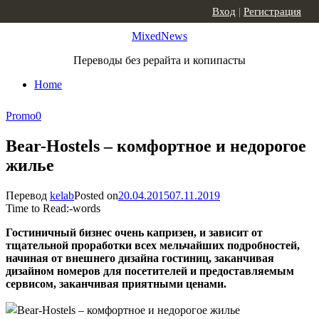
Skip to content
Вход
|
Регистрация
MixedNews
Переводы без рерайта и копипасты
Home
Promo
0
Bear-Hostels – комфортное и недорогое
жилье
Перевод
kelab
Posted on
20.04.2015
07.11.2019
Time to Read:
-
words
Гостиничный бизнес очень капризен, и зависит от
тщательной проработки всех мельчайших подробностей,
начиная от внешнего дизайна гостиниц, заканчивая
дизайном номеров для посетителей и предоставляемым
сервисом, заканчивая приятными ценами.