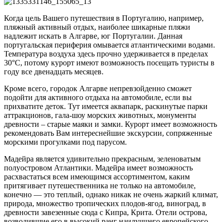
Когда цель Вашего путешествия в Португалию, например,
пляжный активный отдых, наиболее шикарные пляжи
надлежит искать в Алгарве, юг Португалии. Данная
португальская периферия омывается атлантическими водами.
Температура воздуха здесь прочно удерживается в пределах
30°С, потому курорт имеют возможность посещать туристы в
году все двенадцать месяцев.
Кроме всего, городок Алгарве непревзойденно сможет
подойти для активного отдыха на автомобиле, если вы
прихватите деток. Тут имеется аквапарк, раскинутые парки
аттракционов, гала-шоу морских животных, монументы
древности – старые маяки и замки. Курорт имеет возможность
рекомендовать Вам интереснейшие экскурсии, сопряженные
морскими прогулками под парусом.
Мадейра является удивительно прекрасным, зеленоватым
полуостровом Атлантики. Мадейра имеет возможность
расхвастаться всем имеющимся ассортиментом, каким
притягивает путешественника не только на автомобиле,
конечно — это теплый, однако никак не очень жаркий климат,
природа, множество тропических плодов-ягод, виноград, в
древности завезенные сюда с Кипра, Крита. Отели острова,
возводившие его в высокий ранг наилучшего европейского