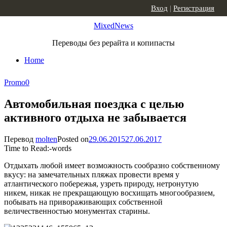
Skip to content
Вход
|
Регистрация
MixedNews
Переводы без рерайта и копипасты
Home
Promo
0
Автомобильная поездка с целью
активного отдыха не забывается
Перевод
molten
Posted on
29.06.2015
27.06.2017
Time to Read:
-
words
Отдыхать любой имеет возможность сообразно собственному
вкусу: на замечательных пляжах провести время у
атлантического побережья, узреть природу, нетронутую
никем, никак не прекращающую восхищать многообразием,
побывать на привораживающих собственной
величественностью монументах старины.