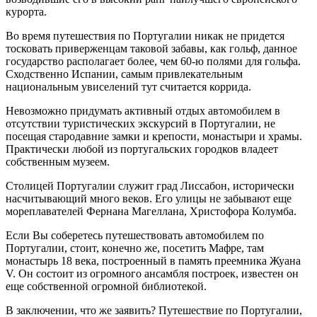
курорта.
Во время путешествия по Португалии никак не придется
тосковать приверженцам таковой забавы, как гольф, данное
государство располагает более, чем 60-ю полями для гольфа.
Сходственно Испании, самым привлекательным
национальным увиселений тут считается коррида.
Невозможно придумать активный отдых автомобилем в
отсутствии туристических экскурсий в Португалии, не
посещая стародавние замки и крепости, монастыри и храмы.
Практически любой из португальских городков владеет
собственным музеем.
Столицей Португалии служит град Лиссабон, исторически
насчитывающий много веков. Его улицы не забывают еще
мореплавателей Фернана Магеллана, Христофора Колумба.
Если Вы соберетесь путешествовать автомобилем по
Португалии, стоит, конечно же, посетить Мафре, там
монастырь 18 века, построенный в память преемника Жуана
V. Он состоит из огромного ансамбля построек, известен он
еще собственной огромной библиотекой.
В заключении, что же заявить? Путешествие по Португалии,