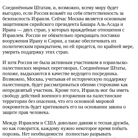
Соединённым Штатам, и, возможно, всему миру будет
выгодно, если Россия возьмёт на себя ответственность за
безопасность Израиля. Сейчас Москва является основным
защитником сирийского президента Башара Аль-Асада и
Ирана — двух стран, у которых враждебные отношения с
Израилем. России не обязательно прекращать поставки
вооружения Ирану и Сирии, а также обеспечивать их
политическим прикрытием, но ей придется, по крайней мере,
умерить поддержку этих стран.
И хотя Россия не была активным участником в израильско-
палестинских мирных переговорах, Соединённые Штаты,
похоже, выдыхаются в качестве ведущего посредника.
Возможно, Москва, учитывая её историческую поддержку
палестинцев, будет рассматриваться обеими сторонами как
непредвзятый участник. Кроме того, Израиль мог бы иметь
свободу действий военного вторжения на палестинские
территории без опасения, что его основной мировой
покровитель будет критиковать его на основании закона о
защите прав человека.
Между Израилем и США довольно давняя и тесная дружба,
но как говорится, каждому нужно некоторое время побыть
порознь. Нет необходимости полностью разрывать