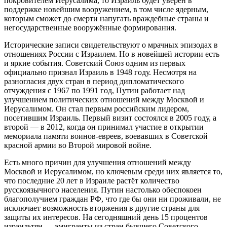
покровителем Иерусалима, то Израиль будет уверен в
поддержке новейшим вооружением, в том числе ядерным,
которым сможет до смерти напугать враждебные страны и
негосударственные вооружённые формирования.
Исторические записи свидетельствуют о мрачных эпизодах в
отношениях России с Израилем. Но в новейшей истории есть
и яркие события. Советский Союз одним из первых
официально признал Израиль в 1948 году. Несмотря на
разногласия двух стран в период дипломатического
отчуждения с 1967 по 1991 год, Путин работает над
улучшением политических отношений между Москвой и
Иерусалимом. Он стал первым российским лидером,
посетившим Израиль. Первый визит состоялся в 2005 году, а
второй — в 2012, когда он принимал участие в открытии
мемориала памяти воинов-евреев, воевавших в Советской
красной армии во Второй мировой войне.
Есть много причин для улучшения отношений между
Москвой и Иерусалимом, но ключевым среди них является то,
что последние 20 лет в Израиле растёт количество
русскоязычного населения. Путин настолько обеспокоен
благополучием граждан РФ, что где бы они ни проживали, не
исключает возможность вторжения в другие страны для
защиты их интересов. На сегодняшний день 15 процентов
израильтян — эмигранты из стран бывшего Советского