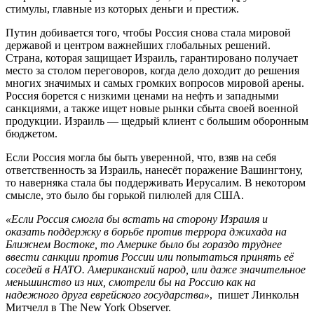
стимулы, главные из которых деньги и престиж.
Путин добивается того, чтобы Россия снова стала мировой
державой и центром важнейших глобальных решений.
Страна, которая защищает Израиль, гарантировано получает
место за столом переговоров, когда дело доходит до решения
многих значимых и самых громких вопросов мировой арены.
Россия борется с низкими ценами на нефть и западными
санкциями, а также ищет новые рынки сбыта своей военной
продукции. Израиль — щедрый клиент с большим оборонным
бюджетом.
Если Россия могла бы быть уверенной, что, взяв на себя
ответственность за Израиль, нанесёт поражение Вашингтону,
то наверняка стала бы поддерживать Иерусалим. В некотором
смысле, это было бы горькой пилюлей для США.
«Если Россия смогла бы встать на сторону Израиля и
оказать поддержку в борьбе против террора джихада на
Ближнем Востоке, то Америке было бы гораздо труднее
ввести санкции против России или попытаться принять её
соседей в НАТО. Американский народ, или даже значительное
меньшинство из них, смотрели бы на Россию как на
надежного друга еврейского государства»
, пишет Линкольн
Митчелл в The New York Observer.