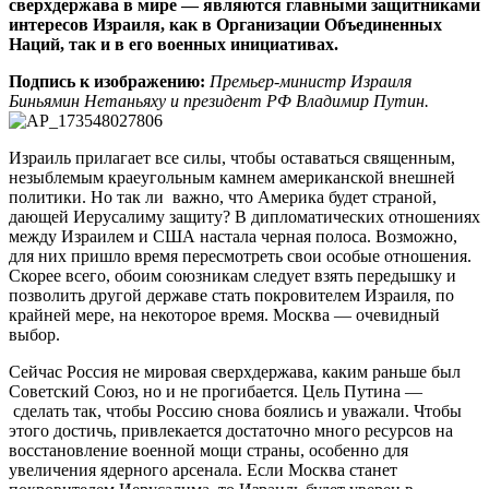
сверхдержава в мире — являются главными защитниками
интересов Израиля, как в Организации Объединенных
Наций, так и в его военных инициативах.
Подпись к изображению:
Премьер-министр Израиля
Биньямин Нетаньяху и президент РФ Владимир Путин.
Израиль прилагает все силы, чтобы оставаться священным,
незыблемым краеугольным камнем американской внешней
политики. Но так ли важно, что Америка будет страной,
дающей Иерусалиму защиту? В дипломатических отношениях
между Израилем и США настала черная полоса. Возможно,
для них пришло время пересмотреть свои особые отношения.
Скорее всего, обоим союзникам следует взять передышку и
позволить другой державе стать покровителем Израиля, по
крайней мере, на некоторое время. Москва — очевидный
выбор.
Сейчас Россия не мировая сверхдержава, каким раньше был
Советский Союз, но и не прогибается. Цель Путина —
сделать так, чтобы Россию снова боялись и уважали. Чтобы
этого достичь, привлекается достаточно много ресурсов на
восстановление военной мощи страны, особенно для
увеличения ядерного арсенала. Если Москва станет