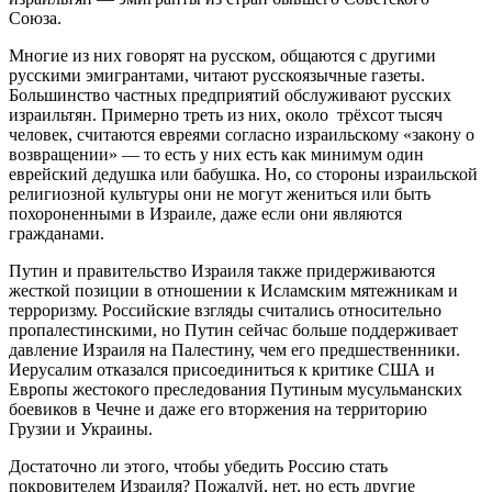
Союза.
Многие из них говорят на русском, общаются с другими
русскими эмигрантами, читают русскоязычные газеты.
Большинство частных предприятий обслуживают русских
израильтян. Примерно треть из них, около трёхсот тысяч
человек, считаются евреями согласно израильскому «закону о
возвращении» — то есть у них есть как минимум один
еврейский дедушка или бабушка. Но, со стороны израильской
религиозной культуры они не могут жениться или быть
похороненными в Израиле, даже если они являются
гражданами.
Путин и правительство Израиля также придерживаются
жесткой позиции в отношении к Исламским мятежникам и
терроризму. Российские взгляды считались относительно
пропалестинскими, но Путин сейчас больше поддерживает
давление Израиля на Палестину, чем его предшественники.
Иерусалим отказался присоединиться к критике США и
Европы жестокого преследования Путиным мусульманских
боевиков в Чечне и даже его вторжения на территорию
Грузии и Украины.
Достаточно ли этого, чтобы убедить Россию стать
покровителем Израиля? Пожалуй, нет, но есть другие