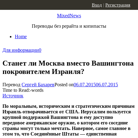
Skip to content
Вход
|
Регистрация
MixedNews
Переводы без рерайта и копипасты
Home
Для информации
0
Станет ли Москва вместо Вашингтона
покровителем Израиля?
Перевод
Сергей Бахарев
Posted on
06.07.2015
06.07.2015
Time to Read:
-
words
Источник
По моральным, историческим и стратегическим причинам
Израиль отворачивается от США. Иерусалим пользуется
крупной поддержкой Вашингтона и ему доступно
передовое американское оружие, о котором его соседние
страны могут только мечтать. Наверное, самое главное в
этом то, что Соединённые Штаты — единственная