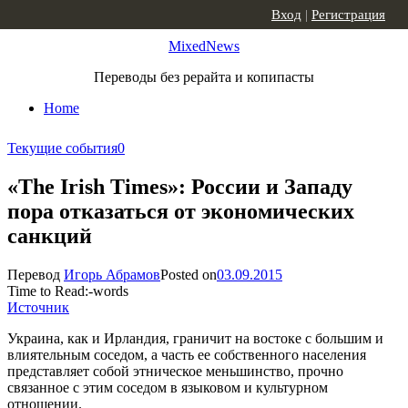
Skip to content
Вход
|
Регистрация
MixedNews
Переводы без рерайта и копипасты
Home
Текущие события
0
«The Irish Times»: России и Западу
пора отказаться от экономических
санкций
Перевод
Игорь Абрамов
Posted on
03.09.2015
Time to Read:
-
words
Источник
Украина, как и Ирландия, граничит на востоке с большим и
влиятельным соседом, а часть ее собственного населения
представляет собой этническое меньшинство, прочно
связанное с этим соседом в языковом и культурном
отношении.