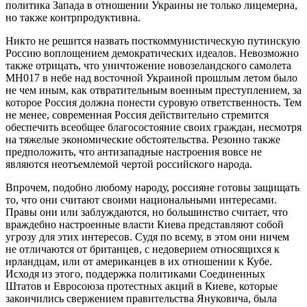
политика Запада в отношении Украины не только лицемерна,
но также контрпродуктивна.
Никто не решится назвать посткоммунистическую путинскую
Россию воплощением демократических идеалов. Невозможно
также отрицать, что уничтожение новозеландского самолета
МН017 в небе над восточной Украиной прошлым летом было
не чем иным, как отвратительным военным преступлением, за
которое Россия должна понести суровую ответственность. Тем
не менее, современная Россия действительно стремится
обеспечить всеобщее благосостояние своих граждан, несмотря
на тяжелые экономические обстоятельства. Резонно также
предположить, что антизападные настроения вовсе не
являются неотъемлемой чертой российского народа.
Впрочем, подобно любому народу, россияне готовы защищать
то, что они считают своими национальными интересами.
Правы они или заблуждаются, но большинство считает, что
враждебно настроенные власти Киева представляют собой
угрозу для этих интересов. Судя по всему, в этом они ничем
не отличаются от британцев, с недоверием относящихся к
ирландцам, или от американцев в их отношении к Кубе.
Исходя из этого, поддержка политиками Соединенных
Штатов и Евросоюза протестных акций в Киеве, которые
закончились свержением правительства Януковича, была