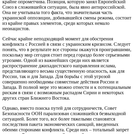
крайне опрометчива. Позиция, которую занял Европейский
Союз в сложившейся ситуации, была явно антироссийской.
Она не учитывала того факта, что значительная часть
украинской оппозиции, добивавшейся смены режима, состоит
из крайне правых элементов, среди которых немало
неонацистов.
Сейчас крайне неподходящий момент для обострения
конфликта с Россией в связи с украинским кризисом. Следует
понять, что в результате все стороны окажутся проигравшими,
поскольку мир сегодня стоит перед гораздо более серьезными
угрозами. Одной из важнейших среди них является
распространение джихадистского направления ислама,
представляющего весьма существенную опасность, как для
России, так и для Запада. Для борьбы с этой угрозой
совершенно необходимы совместные действия России и
Запада. В полной мере это можно отнести и к потенциальным
рискам в связи с возможным распадом Сирии и некоторых
других стран Ближнего Востока.
Однако, вместо поиска путей для сотрудничеств, Совет
Безопасности ООН парализован сложившейся безвыходной
ситуацией. Более того, все более тяжелыми становятся
последствия пакета экономических санкций, введенных
обеими сторонами конфликта. Среди них – тотальный запрет