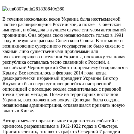
В течение нескольких веков Украина была неотъемлемой
частью расширяющейся Российской, а позже – Советской
империи, и обладала в лучшем случае статусом автономной
провинции. Она обрела свою независимость только в 1991
году в результате распада Советского Союза. В тот момент
возникновение суверенного государства не было связано с
какими-либо существенными проблемами для
русскоговорящего населения Украины, поскольку эта новая
республика оставалась тесно связанной с Россией, а
российский Черноморский Флот по-прежнему базировался в
Крыму. Все изменилось в феврале 2014 года, когда
демократически избранный президент Украины Виктор
Янукович был свергнут проевропейски настроенной
оппозицией с помощью весьма сомнительных с правовой
точки зрения методов. Позже на территориях восточной
Украины, расположенных вокруг Донецка, была создана
независимая администрация, отказавшаяся признать новую
власть в Киеве.
Автор отмечает поразительное сходство этих событий с
кризисом, разразившимся в 1912-1922 годах в Ольстере.
Принято считать, что шесть графств Северной Ирландии