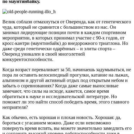
по маунтинбайку.
Велик соблазн отмахнуться от Оверенда, как от генетического
чуда, который не сравнится с большинством из нас. Он
занимал лидирующие позиции почти в каждом спортивном
мероприятии, в которых принимал участие с 90-х годов, от
кросс-кантри (маунтинбайк) до внедорожного триатлона. Но
даже среди генетически одарённых – и элиты спорта –
Оверенд уникален в своей многолетней
конкурентоспособности.
Когда возраст переваливает за 50, начинаешь задумываться, не
пора ли оставить велосипедный прогулки, катание на лыжах,
альпинизм и другой активный отдых под открытым небом и
забыть о соревнованиях? Когда даже самые выносливые
замечают, что силы на исходе, кажется, самое время
обратиться к науке и исследовательской литературе. Но
поможет ли это найти способ победить время, этого главного
неприятеля?
Как обычно, есть хорошая и плохая новость. Хорошая: да,
бороться с угасанием можно. Даже если невозможно
повернуть время вспять, вы можете значительно замедлить его
и сохранить высокий уровень работоспособности даже в