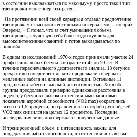
в состоянии выкладываться по максимуму, просто такой тип
тренировки менее энергозатратен.
«На протяжении всей своей карьеры я отдавал предпочтение
тренировкам с высокоинтенсивными интервалами, – говорит
Оверенд. – Я понял, что за счёт уменьшения объёма
тренировок, я чувствую себя более отдохнувшим для
высокоинтенсивных занятий и готов выкладываться по
полной».
В одном из исследований 1970-х годов принимали участие 24
профессиональных бегуна в возрасте от 42 до 59 лет. В
течение первоначального десятилетнего анализа, 13 бегунов
прекратили соперничество, хотя продолжали совершать
медленные забеги на длинные дистанции. Остальные 11
продолжали забеги с высокой интенсивностью. Хотя обе
группы преодолевали примерно одинаковые расстояния в
неделю, у бегунов с высоко-интенсивными занятиями
показатели аэробной способности (VO2 max) сократились
всего на 1,6 процента, по сравнению со второй группой, чей
VO2 max снизился на целых 12 процентов. Последние
исследования лишь подтверждают полученные данные.
И тренировочный объём, и интенсивность важны для
поддержания работоспособности, но интенсивность всё же