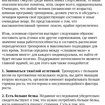
внезапных смертях среди выносливых спортсменов, то ваши
опасения вполне понятны, хотя, скорее всего, иррациональны.
Очевидно, что любой человек (независимо от возраста),
начиная программу тренировок, должен учесть и обсудить с
лечащим врачом своё предшествующее состояние и иные
очевидные вещи. Но представление о том, что
высокоинтенсивный тренинг опасен, крайне преувеличено.
Итак, основная стратегия выглядит следующим образом:
поставить цель (гонки или другие соревнования, где имеет
значение ваша работоспособность) и составить расписание
периодических тренировок в максимально подходящее для
них время. Золотая середина между «слишком мало» и
«слишком много» для каждого индивидуальна, но найти её
будет весьма полезно. Поддержание интенсивности является
главной задачей, но для этого вам также понадобится:
1. Заниматься тяжёлой атлетикой
. Тренируясь с большим
весом на протяжении нескольких недель, вы даёте мышцам
вторую молодость, организм начинает вырабатывать больше
гормона роста, тестостерона и инсулиноподобного фактора
роста.
2. Есть больше белка
. Недавние исследования убедительно
свидетельствуют о том, что нужно потреблять больше белка,
когда начинается процесс старения. Суть в том, что