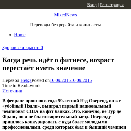
Skip to content
Вход
|
Регистрация
MixedNews
Переводы без рерайта и копипасты
Home
Здоровье и красота
0
Когда речь идёт о фитнесе, возраст
перестаёт иметь значение
Перевод
Helga
Posted on
16.09.2015
16.09.2015
Time to Read:
-
words
Источник
В феврале прошлого года 59-летний Нэд Оверенд, он же
«убойный Нэдли», выиграл первый национальный
чемпионат США на фэт-байках. Это, конечно, не Тур де
Франс, но и не благотворительный заезд. Оверенду
пришлось конкурировать с куда более молодыми
профессионалами, среди которых был и бывший чемпион