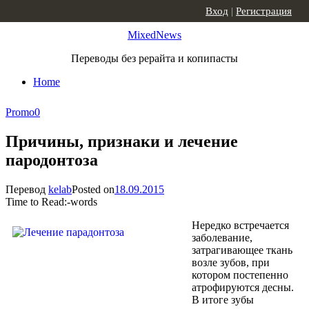
Skip to content
Вход
|
Регистрация
MixedNews
Переводы без рерайта и копипасты
Home
Promo
0
Причины, признаки и лечение
пародонтоза
Перевод
kelab
Posted on
18.09.2015
Time to Read:
-
words
Нередко встречается
заболевание,
затрагивающее ткань
возле зубов, при
котором постепенно
атрофируются десны.
В итоге зубы