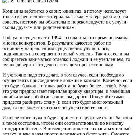
Компания заботится о своих клиентах, а потому использует
только качественные материалы. Также мастера работают на
совесть, поэтому вы обязательно порекомендуете их услуги
своим друзьям или родственникам.
Lodjiya.ru существует с 1994-го года и за это время пережила
многих конкурентов. В результате качество работ по
основным направлениям существенно улучшилось,
поднявшись на совершенно новый уровень. Так что, если вы
собираетесь заниматься отделкой лоджии и ее утеплением, то
лучше доверить это дело настоящим профессионалам.
И уж точно надо это делать в том случае, если необходимо
осуществить присоединение лоджии к комнате. Конечно, если
это будет балкон, то такая работа не будет более легкой. Ведь
это уже предполагает перепланировку квартиры, и малейшая
ошибка может обойтись слишком дорого. Подумайте сами —
придется разбирать стену (и если это будет многоэтажный
дом, то она может оказаться несущей) или ее часть.
И после этого нужно будет привести наружные стены балкона
в такое состояние, чтобы они соответствовали по качеству
стандартной стене. В помещении должен сохраняться теплый
воздух, иначе в нем просто невозможно будет жить. Сможете