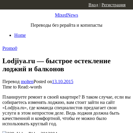
Skip to content
Вход
|
Регистрация
MixedNews
Переводы без рерайта и копипасты
Home
Promo
0
Lodjiya.ru — быстрое остекление
лоджий и балконов
Перевод
molten
Posted on
13.10.2015
Time to Read:
-
words
Планируете ремонт в своей квартире? В таком случае, если вы
собираетесь изменять лоджию, вам стоит зайти на сайт
«Lodjiya.ru», где команда специалистов предлагает свои
услуги в этом непростом деле. Ведь лоджия должна быть
качественной и комфортной, чтобы ее можно было
использовать круглый год.