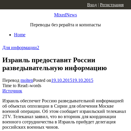
Skip to content
Вход
|
Регистрация
MixedNews
Переводы без рерайта и копипасты
Home
Для информации
2
Израиль предоставит России
разведывательную информацию
Перевод
molten
Posted on
19.10.2015
19.10.2015
Time to Read:
-
words
Источник
Израиль обеспечит Россию разведывательной информацией
об объектах оппозиции в Сирии для облечения Москве
военной операции. Об этом сообщает израильский телеканал
2TV. Телеканал заявил, что во вторник для координации
военного сотрудничества в Израиль прибудет делегация
российских военных чинов.