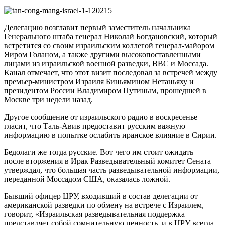
Делегацию возглавит первый заместитель начальника
Генерального штаба генерал Николай Богдановский, который
встретится со своим израильским коллегой генерал-майором
Яиром Голаном, а также другими высокопоставленными
лицами из израильской военной разведки, ВВС и Моссада.
Канал отмечает, что этот визит последовал за встречей между
премьер-министром Израиля Биньямином Нетаньяху и
президентом России Владимиром Путиным, прошедшей в
Москве три недели назад.
Другое сообщение от израильского радио в воскресенье
гласит, что Таль-Авив предоставит русским важную
информацию в попытке ослабить иранское влияние в Сирии.
Бедолаги же тогда русские. Вот чего им стоит ожидать —
после вторжения в Ирак Разведывательный комитет Сената
утверждал, что большая часть разведывательной информации,
переданной Моссадом США, оказалась ложной.
Бывший офицер ЦРУ, входивший в состав делегации от
американской разведки по обмену на встрече с Израилем,
говорит, «Израильская разведывательная поддержка
представляет собой сомнительную ценность, и в ЦРУ всегда