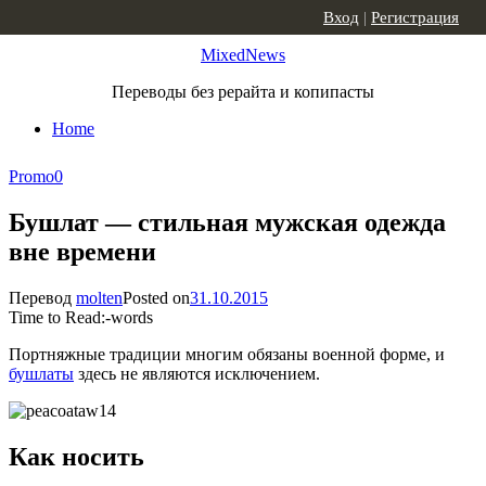
Skip to content
Вход
|
Регистрация
MixedNews
Переводы без рерайта и копипасты
Home
Promo
0
Бушлат — стильная мужская одежда
вне времени
Перевод
molten
Posted on
31.10.2015
Time to Read:
-
words
Портняжные традиции многим обязаны военной форме, и
бушлаты
здесь не являются исключением.
Как носить