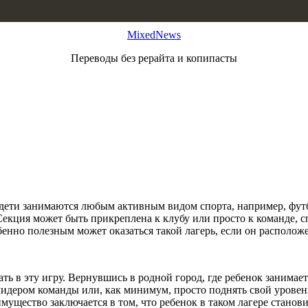
MixedNews
Переводы без рерайта и копипасты
а дети занимаются любым активным видом спорта, например, фут
 Секция может быть прикреплена к клубу или просто к команде,
бенно полезным может оказаться такой лагерь, если он расположе
ать в эту игру. Вернувшись в родной город, где ребенок занима
идером команды или, как минимум, просто поднять свой уровень
ущество заключается в том, что ребенок в таком лагере становит