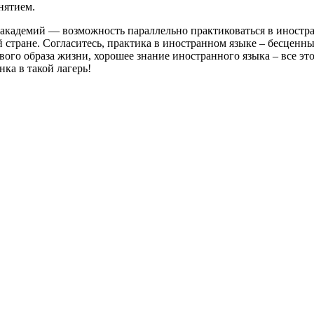
нятием.
адемий — возможность параллельно практиковаться в иностранн
й стране. Согласитесь, практика в иностранном языке – бесцен
вого образа жизни, хорошее знание иностранного языка – все эт
ка в такой лагерь!