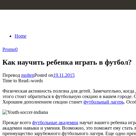
Skip to content
Home
Promo
0
Как научить ребенка играть в футбол?
Перевод
molten
Posted on
19.11.2015
Time to Read:
-
words
Физическая активность полезна для детей. Замечательно, когд
этого стоит обратиться в футбольную секцию в вашем городе.
Хорошим дополнением секции станет
футбольный лагерь
. Осо
Прежде всего
футбольные академии
научат вашего ребенка игр
академии навыки и умения. Возможно, это поможет ему стать л
преимущество зарубежного футбольного лагеря. Еще одно преим