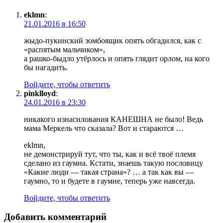
eklmn
:
21.01.2016 в 16:50
жыдо-пукинский зомбоящик опять обгадился, как с
«распятым мальчиком»,
а рашко-быдло утёрлось и опять глядит орлом, на кого
бы нагадить.
Войдите, чтобы ответить
pinklloyd
:
24.01.2016 в 23:30
никакого изнасилования КАНЕШНА не было! Ведь
мама Меркель что сказала? Вот и стараются …
eklmn,
не демонстрируй тут, что ты, как и всё твоё племя
сделано из гаумна. Кстати, знаешь такую пословицу
«Какие люди — такая страна»? … а так как вы —
гаумно, то и будете в гаумне, теперь уже навсегда.
Войдите, чтобы ответить
Добавить комментарий