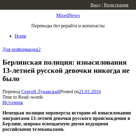
Skip to content
Вход
|
Регистрация
MixedNews
Переводы без рерайта и копипасты
Home
Для информации
2
Берлинская полиция: изнасилования
13-летней русской девочки никогда не
было
Перевод
Сергей Лукавский
Posted on
21.01.2016
Time to Read:
-
words
Источник
Немецкая полиция опровергла историю об изнасиловании
мигрантами 13-летней девочки русского происхождения в
Берлине, широко освещаемую двумя ведущими
российскими телеканалами.