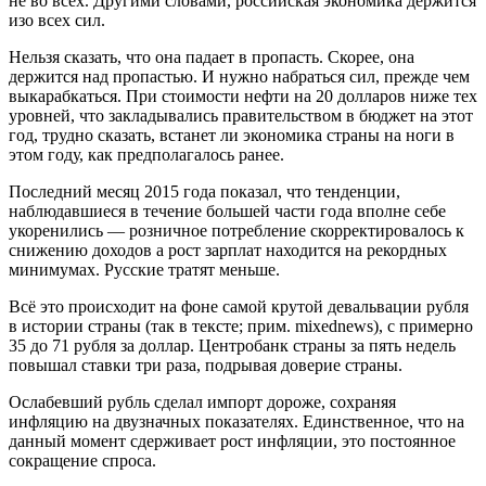
не во всех. Другими словами, российская экономика держится
изо всех сил.
Нельзя сказать, что она падает в пропасть. Скорее, она
держится над пропастью. И нужно набраться сил, прежде чем
выкарабкаться. При стоимости нефти на 20 долларов ниже тех
уровней, что закладывались правительством в бюджет на этот
год, трудно сказать, встанет ли экономика страны на ноги в
этом году, как предполагалось ранее.
Последний месяц 2015 года показал, что тенденции,
наблюдавшиеся в течение большей части года вполне себе
укоренились — розничное потребление скорректировалось к
снижению доходов а рост зарплат находится на рекордных
минимумах. Русские тратят меньше.
Всё это происходит на фоне самой крутой девальвации рубля
в истории страны (так в тексте; прим. mixednews), с примерно
35 до 71 рубля за доллар. Центробанк страны за пять недель
повышал ставки три раза, подрывая доверие страны.
Ослабевший рубль сделал импорт дороже, сохраняя
инфляцию на двузначных показателях. Единственное, что на
данный момент сдерживает рост инфляции, это постоянное
сокращение спроса.