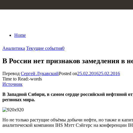
Skip to content
Home
Аналитика
Текущие события
0
В России нет признаков замедления в 
Перевод
Сергей Лукавский
Posted on
25.02.2016
25.02.2016
Time to Read:
-
words
Источник
В Западной Сибири, в самом сердце российской нефтяной о
регионах мира.
Но не только растущие объёмы добычи нефти, но также и кап
аналитической компании IHS Мэтт Сэйгерс на конференции I