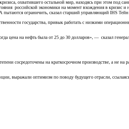
 кризиса, охватившего остальной мир, находясь при этом под с
стояния российской экономики на момент вхождения в кризис и
А пытаются ограничить, сказал старший управляющий IHS Тейн
ственности государства, привык работать с низкими операционны
когда цена на нефть была от 25 до 30 долларов», — сказал ген
тепени сосредоточены на краткосрочном производстве, а не на р
ции, выражали оптимизм по поводу будущего отрасли, ссылаясь