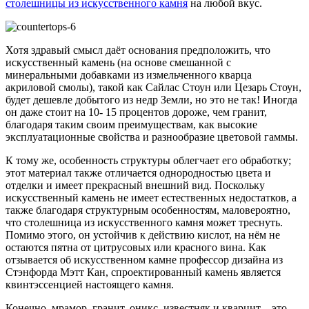
столешницы из искусственного камня
на любой вкус.
Хотя здравый смысл даёт основания предположить, что
искусственный камень (на основе смешанной с
минеральными добавками из измельченного кварца
акриловой смолы), такой как Сайлас Стоун или Цезарь Стоун,
будет дешевле добытого из недр Земли, но это не так! Иногда
он даже стоит на 10- 15 процентов дороже, чем гранит,
благодаря таким своим преимуществам, как высокие
эксплуатационные свойства и разнообразие цветовой гаммы.
К тому же, особенность структуры облегчает его обработку;
этот материал также отличается однородностью цвета и
отделки и имеет прекрасный внешний вид. Поскольку
искусственный камень не имеет естественных недостатков, а
также благодаря структурным особенностям, маловероятно,
что столешница из искусственного камня может треснуть.
Помимо этого, он устойчив к действию кислот, на нём не
остаются пятна от цитрусовых или красного вина. Как
отзывается об искусственном камне профессор дизайна из
Стэнфорда Мэтт Кан, спроектированный камень является
квинтэссенцией настоящего камня.
Конечно, мрамор, гранит, оникс, известняк и кварцит – это