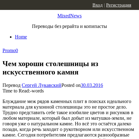
Skip to content
Вход
|
Регистрация
MixedNews
Переводы без рерайта и копипасты
Home
Promo
0
Чем хороши столешницы из
искусственного камня
Перевод
Сергей Лукавский
Posted on
30.03.2016
Time to Read:
-
words
Блуждание меж рядов каменных плит в поисках идеального
материала для кухонной столешницы это не простое дело.
Трудно представить себе такое изобилие цветов и рисунков в
любом материале, который был добыт из матушки-земли, не
говоря уже о натуральном камне. Но всё это остаётся далеко
позади, когда речь заходит о рукотворном или искусственном
камне. Сегодня потребителям предлагаются разнообразные