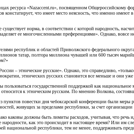
ницах ресурса «Nazaccent.ru», посвященном Общероссийскому ф
в констатирует, что имеет место неясность, что именно имеют 
 существует норма, в соответствии с которой народность, насчи
 наделяет ее многочисленными преференциями». Однако, вовсе 
елями республик и областей Приволжского федерального округа»
иллионов татар, полтора миллиона чувашей или 600 тысяч марийц
ом?»
ссии – этнические русские». Однако, это справедливо, «только 
нократии, этнических русских становится все меньше и они уже
жны пользоваться государственной поддержкой как национальное
относится к этническим русским. По мнению Волкова, состоявши
м из пунктов повестки дня чебоксарской конференции были меры
остей, живущих за пределами республики, за счет организации л
нако каковы должны быть лимиты расходов, учитывая, что речь 
народности, как это происходит в настоящее время? Или им сл
ей национальной республики, тем не менее, поддерживать предс