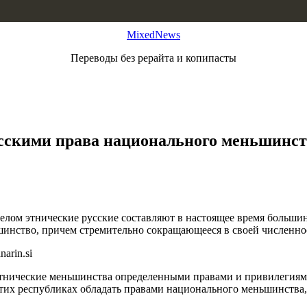
MixedNews
Переводы без рерайта и копипасты
усскими права национального меньшинст
елом этнические русские составляют в настоящее время большинс
шинство, причем стремительно сокращающееся в своей численно
 этнические меньшинства определенными правами и привилегиями
тих республиках обладать правами национального меньшинства,