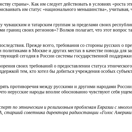
ству страны». Как им следует действовать в условиях «роста 
рисваивать им статус «национального меньшинства», учитывая, 
чувашским и татарским группам за пределами своих республик,
ами границ своих регионов»? Волков полагает, что этот вопрос 
следствия. Прежде всего, требования со стороны русских о пр
 политиками в Москве и других местах в качестве повода для з
твующей сегодня в России системы государственной поддержк
ворения своих требований о предоставлении статуса этнического
ддержкой тем, кто хотел бы добиться учреждения особых субъект
трять противоречия между русскими и другими народами России, 
 что нерусские народы вполне обоснованно чувствуют себя ущем
эксперт по этническим и религиозным проблемам Евразии с мно
, старший советника директора радиостанции «Голос Америки»