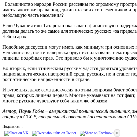
«Большинство народов России рассеяны по огромному простран
иметь такого же права поддерживать своих соплеменников и п
небольшую часть населения?
Если Чувашия или Татарстан оказывают финансовую поддержку 
должны делать то же самое для этнических русских «за предел
Чебоксарах.
Подобные дискуссии могут иметь как минимум три основных по
меньшинства, почти наверняка будут использованы некоторыми
лишены подобных прав. Это привело бы к уничтожению сущес
Во-вторых, если этническим русским удастся добиться удовлет
националистических настроений среди русских, но и станет по
рост этнической напряженности в стране.
И в-третьих, даже сама дискуссия по этим вопросам будет обос
права, которых лишена первая. Многие указывают на тот факт,
многие русские чувствуют себя таким же образом.
Автор, Пауль Гобле – американский политический аналитик, 
вопросу в СССР, специальный советник Госдепартамента США
Поделиться...
0