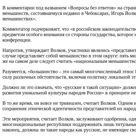
В комментарии под названием «Вопросы без ответов» на стра
меньшинств, состоявшемуся недавно в Чебоксарах, Игорь Волко
меньшинствах».
Комментатор подчеркивает, что «в российском законодательстве
предметом особого внимания со стороны государства, которое
конференции.
Напротив, утверждает Волков, участники являлись «представит
случае представляет собой меньшинство в этом округе: пять м
же на самом деле следует считать «национальным меньшинств
Разумеется, «большинство – это самый многочисленный этнос Ро
силу различных обстоятельств, включая политику локальной эт
Должно ли это означать, что «русские в такой ситуации» дол
развития уникальной культуры народов России» в принципе не 
В то же время, он вовсе не тривиален, считает Волков. Одни
сохранения этнической идентичности представителей их народн
Эти мероприятия, считает Волков, заслуживают одобрения, од
многонациональные республики поддерживать лишь титульные 
наконец, должны ли такие народы как русские, не имеющие сво