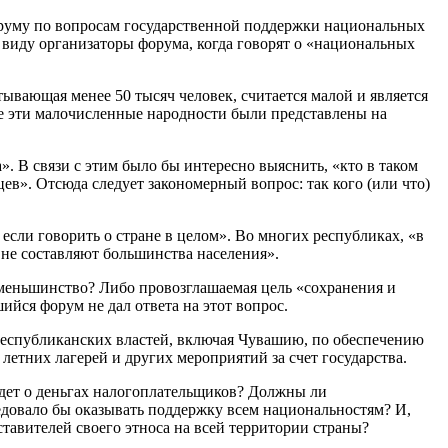
оруму по вопросам государственной поддержки национальных
в виду организаторы форума, когда говорят о «национальных
тывающая менее 50 тысяч человек, считается малой и является
не эти малочисленные народности были представлены на
. В связи с этим было бы интересно выяснить, «кто в таком
ев». Отсюда следует закономерный вопрос: так кого (или что)
если говорить о стране в целом». Во многих республиках, «в
 не составляют большинства населения».
 меньшинство? Либо провозглашаемая цель «сохранения и
йся форум не дал ответа на этот вопрос.
 республиканских властей, включая Чувашию, по обеспечению
етних лагерей и других мероприятий за счет государства.
идет о деньгах налогоплательщиков? Должны ли
едовало бы оказывать поддержку всем национальностям? И,
тавителей своего этноса на всей территории страны?