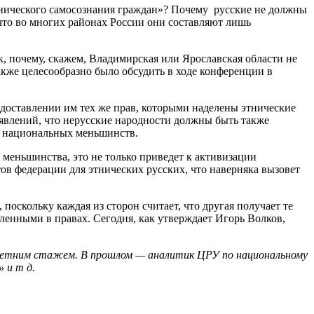
этнического самосознания граждан»? Почему русские не должны
что во многих районах России они составляют лишь
 почему, скажем, Владимирская или Ярославская области не
также целесообразно было обсудить в ходе конференции в
едоставлении им тех же прав, которыми наделены этнические
аявлений, что нерусские народности должны быть также
и национальных меньшинств.
 меньшинства, это не только приведет к активизации
ов федерации для этнических русских, что наверняка вызовет
поскольку каждая из сторон считает, что другая получает те
ленными в правах. Сегодня, как утверждает Игорь Волков,
голетним стажем. В прошлом — аналитик ЦРУ по национальному
 и т д.