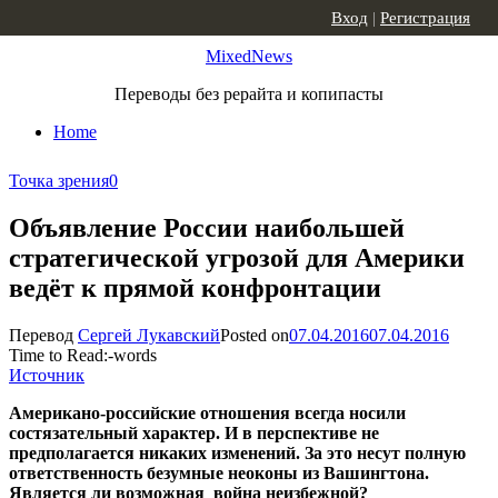
Skip to content
Вход
|
Регистрация
MixedNews
Переводы без рерайта и копипасты
Home
Точка зрения
0
Объявление России наибольшей
стратегической угрозой для Америки
ведёт к прямой конфронтации
Перевод
Сергей Лукавский
Posted on
07.04.2016
07.04.2016
Time to Read:
-
words
Источник
Американо-российские отношения всегда носили
состязательный характер. И в перспективе не
предполагается никаких изменений. За это несут полную
ответственность безумные неоконы из Вашингтона.
Является ли возможная война неизбежной?