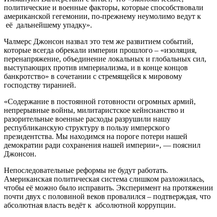
политические и военные факторы, которые способствовали
американской гегемонии, по-прежнему неумолимо ведут к
её дальнейшему упадку».
Чалмерс Джонсон назвал это тем же развитием событий,
которые всегда обрекали империи прошлого – «изоляция,
перенапряжение, объединение локальных и глобальных сил,
выступающих против империализма, и в конце концов
банкротство» в сочетании с стремящейся к мировому
господству тиранией.
«Содержание в постоянной готовности огромных армий,
непрерывные войны, милитаристское кейнсианство и
разорительные военные расходы разрушили нашу
республиканскую структуру в пользу имперского
президентства. Мы находимся на пороге потери нашей
демократии ради сохранения нашей империи», — пояснил
Джонсон.
Непоследовательные реформы не будут работать.
Американская политическая система слишком разложилась,
чтобы её можно было исправить. Эксперимент на протяжении
почти двух с половиной веков провалился – подтверждая, что
абсолютная власть ведёт к абсолютной коррупции.