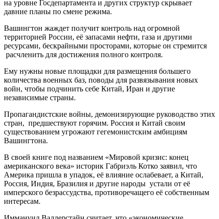
на уровне Госдепартамента и других структур скрывает
давние планы по смене режима.
Вашингтон жаждет получит контроль над огромной
территорией России, её запасами нефти, газа и другими
ресурсами, бескрайными просторами, которые он стремится
расчленить для достижения полного контроля.
Ему нужны новые площадки для размещения большего
количества военных баз, поводы для развязывания новых
войн, чтобы подчинить себе Китай, Иран и другие
независимые страны.
Пропагандистские войны, демонизирующие руководство этих
стран, предшествуют горячим. Россия и Китай своим
существованием угрожают гегемонистским амбициям
Вашингтона.
В своей книге под названием «Мировой кризис: конец
американского века» историк Габриэль Котко заявил, что
Америка пришла в упадок, её влияние ослабевает, а Китай,
Россия, Индия, Бразилия и другие народы устали от её
имперского безрассудства, противоречащего её собственным
интересам.
Иммануил Валлерстайн считает, что «экономические,