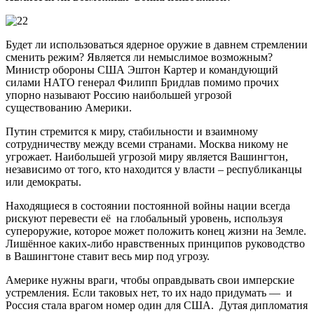
Будет ли использоваться ядерное оружие в давнем стремлении
сменить режим? Является ли немыслимое возможным?
Министр обороны США Эштон Картер и командующий
силами НАТО генерал Филипп Бридлав помимо прочих
упорно называют Россию наибольшей угрозой
существованию Америки.
Путин стремится к миру, стабильности и взаимному
сотрудничеству между всеми странами. Москва никому не
угрожает. Наибольшей угрозой миру является Вашингтон,
независимо от того, кто находится у власти – республиканцы
или демократы.
Находящиеся в состоянии постоянной войны нации всегда
рискуют перевести её на глобальный уровень, используя
супероружие, которое может положить конец жизни на Земле.
Лишённое каких-либо нравственных принципов руководство
в Вашингтоне ставит весь мир под угрозу.
Америке нужны враги, чтобы оправдывать свои имперские
устремления. Если таковых нет, то их надо придумать — и
Россия стала врагом номер один для США. Дутая дипломатия