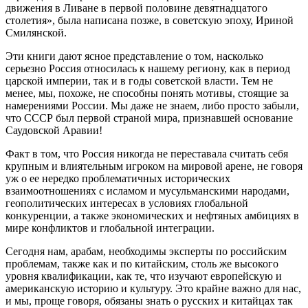
движения в Ливане в первой половине девятнадцатого
столетия», была написана позже, в советскую эпоху, Ириной
Смилянской.
Эти книги дают ясное представление о том, насколько
серьезно Россия относилась к нашему региону, как в период
царской империи, так и в годы советской власти. Тем не
менее, мы, похоже, не способны понять мотивы, стоящие за
намерениями России. Мы даже не знаем, либо просто забыли,
что СССР был первой страной мира, признавшей основание
Саудовской Аравии!
Факт в том, что Россия никогда не переставала считать себя
крупным и влиятельным игроком на мировой арене, не говоря
уж о ее нередко проблематичных исторических
взаимоотношениях с исламом и мусульманскими народами,
геополитических интересах в условиях глобальной
конкуренции, а также экономических и нефтяных амбициях в
мире конфликтов и глобальной интеграции.
Сегодня нам, арабам, необходимы эксперты по российским
проблемам, также как и по китайским, столь же высокого
уровня квалификации, как те, что изучают европейскую и
американскую историю и культуру. Это крайне важно для нас,
и мы, проще говоря, обязаны знать о русских и китайцах так