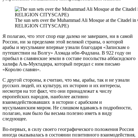
The sun sets over the Muhammad Ali Mosque at the Citadel
RELIGION CITYSCAPE)
Я полагаю, что этот спор еще далеко не завершен, ни в самой
России, ни за пределами этой великой страны, о которой
арабы и мусульмане впервые узнали благодаря «Запискам о
путешествии на Волгу» Ахмада ибн-Фадлана. В 922 году он
прибыл в славянские земли в составе посольства аббасидского
халифа Аль-Муктадира, который передал с ним письмо
«Королю славян».
С другой стороны, я считаю, что мы, арабы, так и не узнали
русских людей, их культуру, их историю и их интересы,
несмотря на тот факт, что они принадлежат к числу
европейских народов, наиболее активно
взаимодействовавших в истории с арабским и
мусульманским миром. Не слишком вдаваясь в подробности,
полагаю, нам было бы весьма полезно иметь в виду
следующее.
Во-первых, в силу своего географического положения Россия
иногда оказывалась в состоянии позитивного взаимодействия,