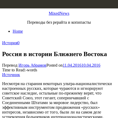
Skip to content
MixedNews
Переводы без рерайта и копипасты
Home
История
0
Россия в истории Ближнего Востока
Перевод
Игорь Абрамов
Posted on
11.04.2016
10.04.2016
Time to Read:
-
words
Источник
Несмотря на старания некоторых ультра-националистически
настроенных русских, которые чураются и игнорируют
советское наследие, остальные по-прежнему верят, что
Советский Союз, этот гигант, соперничавший с
Соединенными Штатами за мировое лидерство, был
эффективным инструментом продвижения «русских»
интересов, независимо от того, были ли на самом деле
устремления большевиков интернационалистическими.