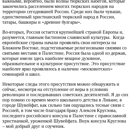
важными, вероятно, были волны тюркских набегов, которые
закончились расселением многих тюркских народов на
территории сегодняшней России. Среди них были чуваши,
единственный христианский тюркский народ в России,
татары, башкиры и «древние булгары».
Во-вторых, Россия остается крупнейшей страной Европы и,
разумеется, главным бастионом славянской культуры. Когда
европейские страны начали проявлять свои интересы на
Ближнем Востоке, подстегиваемые религиозными связями со
святыми местами в Палестине, Россия была одной из держав,
которые имели здесь наиболее мощное духовное,
образовательное и культурное присутствие. Это присутствие
наиболее ярко проявлялось в наличии «московитских»
семинарий и школ.
Некоторые следы этого присутствия можно обнаружить и
сейчас, несмотря на отступление от веры в условиях
революции и последовавших советских десятилетий. Я до сих
пор помню со времен моего школьного детства в Ливане, в
городе Шувейфат, как сильно там ощущались тесные связи с
Россией, в том числе благодаря браку Алексея Круглова,
последнего российского консула в Палестине с православной
христианкой, уроженкой Шувейфата. Внук консула Круглова
– мой добрый друг и соученик.