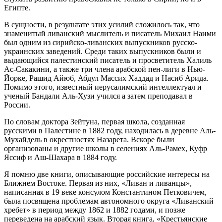
Египте.
В сущности, в результате этих усилий сложилось так, что
знаменитый ливанский мыслитель и писатель Михаил Наими
был одним из сирийско-ливанских выпускников русско-
украинских заведений. Среди таких выпускников были и
выдающийся палестинский писатель и просветитель Халиль
Ас-Сакакини, а также три члена арабской пен-лиги в Нью-
Йорке, Рашид Айюб, Абдул Массих Хаддад и Насиб Арида.
Помимо этого, известный иерусалимский интеллектуал и
ученый Бандали Аль-Хузи учился а затем преподавал в
России.
По словам доктора Зейтуна, первая школа, созданная
русскими в Палестине в 1882 году, находилась в деревне Аль-
Мухайдель в окрестностях Назарета. Вскоре были
организованы и другие школы в селениях Аль-Рамех, Куфр
Яссиф и Аш-Шахара в 1884 году.
Я помню две книги, описывающие российские интересы на
Ближнем Востоке. Первая из них, «Ливан и ливанцы»,
написанная в 19 веке консулом Константином Петковичем,
была посвящена проблемам автономного округа «Ливанский
хребет» в период между 1862 и 1882 годами, и позже
переведена на арабский язык. Вторая книга, «Крестьянские