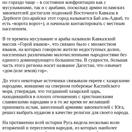
но гораздо чаще – в состоянии конфронтации как с
мусульманами, так и с арабами, поскольку армии исламских
завоевателей достигали подножий Восточного Кавказа в
Дербенте (по-арабски этот город называется Баб аль-Адваб, то
есть «ворота ворот»), и начинали контактировать с местным
населением.
В те времена мусульмане и арабы называли Кавказский
массив «Горой языков», что связано было с множеством
языков, на которых говорили жители недоступных долин,
населенных различными малочисленными народностями без
единого доминирующего большинства. В сущности, большая
часть этого региона носит название Дагестан, что означает
«дом (или земля) гор».
До этого некоторые источники связывали евреев с хазарскими
народами, жившими на северном побережье Каспийского
моря, утверждая, что тогдашний хазарский царь,
находившийся в плохих отношениях с христианскими
славянскими народами и в то же время не желавший
принимать ислам, занесенный армиями завоевателей с Юга,
решил выбрать иудаизм в качестве религии для своего народа.
На протяжении всей истории Русь видела несколько волн
вторжений и переселения народов, из которых наиболее