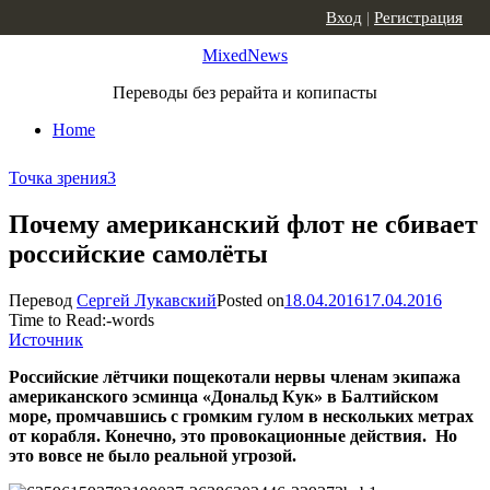
Skip to content
Вход
|
Регистрация
MixedNews
Переводы без рерайта и копипасты
Home
Точка зрения
3
Почему американский флот не сбивает
российские самолёты
Перевод
Сергей Лукавский
Posted on
18.04.2016
17.04.2016
Time to Read:
-
words
Источник
Российские лётчики пощекотали нервы членам экипажа
американского эсминца «Дональд Кук» в Балтийском
море, промчавшись с громким гулом в нескольких метрах
от корабля. Конечно, это провокационные действия. Но
это вовсе не было реальной угрозой.