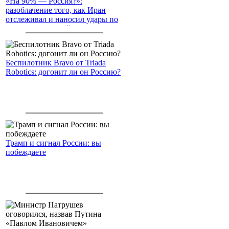
«На 90% — Россия?»:
разоблачение того, как Иран
отслеживал и наносил удары по
американским войскам
Беспилотник Bravo от Triada
Robotics: догонит ли он Россию?
Трамп и сигнал России: вы
побеждаете