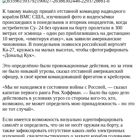
К такому выводу пришёл отставной командир надводного
корабля ВМС США, изучивший фото и видеосъёмки
происшедших в понедельник и вторник инцидентов, когда
истребители Су- 24 без оружия на борту пролетали в 300
метрах от эсминца – один раз приблизившись на дистанцию
10 метров, «имитируя атаку», как заявили американские
чиновники. В понедельник появился российский вертолёт
Ка-27, кружась на малых высотах, чтобы сфотографировать
«Дональд Кук».
Это определённо были провокационные действия, но за этим
не было никакой угрозы, сказал отставной американский
офицер, в своё время командовавший фрегатом и крейсером.
«Мы не находимся в состоянии войны с Россией, — сказал
капитан первого ранга Рик Хоффман. — Было бы одно дело
действовать в условиях угроз со стороны кого-то, кто,
возможно, не может определить мою принадлежность – но это
не тот случай».
Если имеется возможность визуально идентифицировать
самолёт и определить, что он не несёт оружия на борту, а
также зафиксировать отсутствие каких-либо электронных
излучений, свидетельствующих о захвате корабля головками