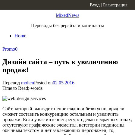
Skip to content
Вход
|
Регистрация
MixedNews
Переводы без рерайта и копипасты
Home
Promo
0
Дизайн сайта – путь к увеличению
продаж!
Перевод
molten
Posted on
02.05.2016
Time to Read:
-
words
Сайт, который выглядит неприглядно и безвкусно, вряд ли
сможет составить конкуренцию остальным и увеличить
продажи. Если у вас интернет-ресурс сделан в мрачных тонах,
отсутствуют графические элементы, категории подписаны
обычным текстом и нет завлекающих персонажей, то,