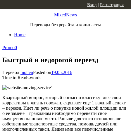
Skip to content
Вход
|
Регистрация
MixedNews
Переводы без рерайта и копипасты
Home
Promo
0
Быстрый и недорогой переезд
Перевод
molten
Posted on
19.05.2016
Time to Read:
-
words
Квартирный вопрос, который согласно классику внес свои
коррективы в жизнь горожан, скрывает еще 1 важный аспект
– переезд. Идет ли речь о покупке новой жилой площади или
о ее замене – гражданам необходимо перевезти свое
имущество на новое место. Раньше для этого использовали
собственные транспортные средства, помощь друзей или
многочисленных такси. Дешевыми все перечисленные