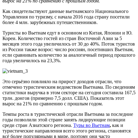
вырос на 21% по сравнению с прошлым годом.
Как свидетельствуют данные вьетнамского Национального
Управления по туризму, с начала 2016 года страну посетили
более 4 млн. зарубежных путешественников.
Туристы во Вьетнам едут в основном из Китая, Японии и Ю.
Кореи. Количество гостей из стран Восточной Азии за 5
месяцев этого года увеличилось от 30 до 40%. Поток туристов
из России также возрос: число россиян, посетивших Вьетнам,
если сравнивать количество за аналогичный период прошлого
года увеличилось на 23,3%.
Это серьёзно повлияло на прирост доходов отрасли, что
отмечено туристическим ведомством Вьетнама. По сведениям
статистики выручка в этом секторе на сегодня составила 167,5
трлн. донгов (примерно 7,5 долл. США). Показатель этот
вырос на 21% по сравнению с прошлым годом.
Темпы роста в туристической отрасли Вьетнама за последние
годы позволили этой стране занять лидирующие позиции
среди стран Азиатского региона.
Туры во Вьетнам
,
как и
туристические направления всего этого региона, становятся
всё более популярными в мире, поэтому они часто