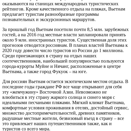
оказываются на станицах международных туристических
рейтингов. Кроме качественного отдыха на пляжах, Вьетнам
предлагает туристам разнообразные программы
познавательных и экскурсионных маршрутов.
За прошлый год Вьетнам посетили почти 8,5 млн. зарубежных
гостей, а на 2016 год местные власти запланировали принять
около 9 млн. иностранных туристов. Существенная доля этих
прогнозов отводится россиянам. В планах властей Вьетнама к
2020 году довести число туристов из России до 1 миллиона.
Среди приезжающих в страну на отдых наших
соотечественников, наибольшей популярностью пользуются
города-курорты Муйне и Нячанг, расположенные в центре
Вьетнама, а также город Фукуок – на юге.
Для россиян Вьетнам остается экзотическим местом отдыха. В
последние годы граждане РФ все чаще открывают для себя
эту «жемчужину» Восточной Азии. Невозможно не
влюбиться в эту страну жаркого солнца и синего моря с
идеальными песчаными пляжами. Мягкий климат Вьетнама,
комфортные условия проживания в отелях, достойный сервис,
множество достопримечательностей, древних памятников,
радушные местные жители, безвизовый въезд в страну – все
это привлекает наших путешественников также, как и
туристов со всего мира.