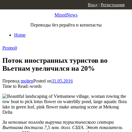
Skip to content
Вход
|
Регистрация
MixedNews
Переводы без рерайта и копипасты
Home
Promo
0
Поток иностранных туристов во
Вьетнам увеличился на 20%
Перевод
molten
Posted on
31.05.2016
Time to Read:
-
words
За неполные полгода выручка туристического сектора
Вьетнама достигла 7,5 млн. долл. США. Этот показатель